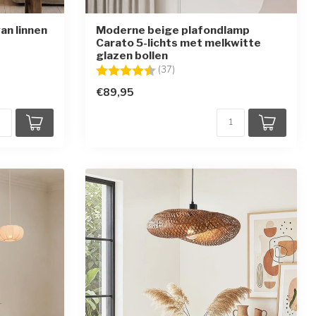
an linnen
Moderne beige plafondlamp
Carato 5-lichts met melkwitte
glazen bollen
ren
Beoordeling:
4.8 uit 5 sterren
(37)
€89,95