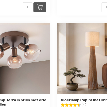
mp Terra in bruin met drie
Vloerlamp Papira met lin
llen
Beoordeling:
4.9 uit 5 ster
(40)