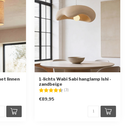
et linnen
1-lichts Wabi Sabi hanglamp Ishi -
zandbeige
en
Beoordeling:
4.3 uit 5 sterren
(3)
€89,95