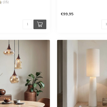
g:
4.8 uit 5 sterren
(15)
€99,95