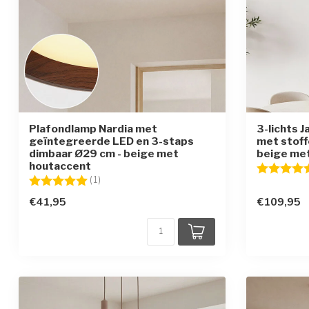
Plafondlamp Nardia met
3-lichts 
geïntegreerde LED en 3-staps
met stoff
dimbaar Ø29 cm - beige met
beige me
houtaccent
Beoordelin
Beoordeling:
5.0 uit 5 sterren
(1)
€41,95
€109,95