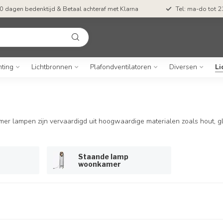
0 dagen bedenktijd & Betaal achteraf met Klarna
Tel: ma-do tot 23
hting
Lichtbronnen
Plafondventilatoren
Diversen
Li
er lampen zijn vervaardigd uit hoogwaardige materialen zoals hout, gl
Staande lamp
woonkamer