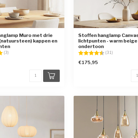
anglamp Muro met drie
Stoffen hanglamp Canva
 (natuursteen) kappen en
lichtpunten - warm beige
nten
ondertoon
g:
5.0 uit 5 sterren
Beoordeling:
4.1 uit 5 ster
(3)
(31)
€175,95