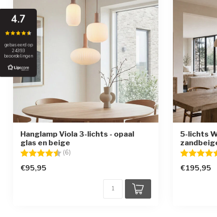
4.7
gebaseerd op
24393
beoordelingen
Hanglamp Viola 3-lichts - opaal
5-lichts 
glas en beige
zandbeig
Beoordeling:
4.5 uit 5 sterren
Beoordelin
(6)
€95,95
€195,95