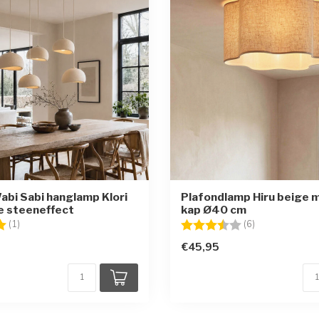
Wabi Sabi hanglamp Klori
Plafondlamp Hiru beige m
e steeneffect
kap Ø40 cm
g:
5.0 uit 5 sterren
Beoordeling:
3.8 uit 5 sterr
(1)
(6)
€45,95