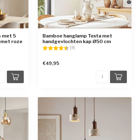
s met 5
Bamboe hanglamp Texta met
 met roze
handgevlochten kap Ø50 cm
Beoordeling:
4.7 uit 5 sterren
(9)
ren
€49,95