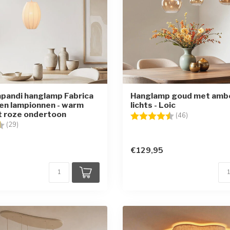
Japandi hanglamp Fabrica
Hanglamp goud met amber
en lampionnen - warm
lichts - Loic
t roze ondertoon
Beoordeling:
4.8 uit 5 ster
(46)
g:
4.4 uit 5 sterren
(29)
€129,95