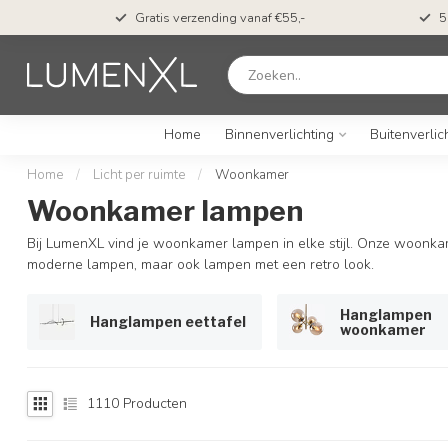
t*
Gratis verzending vanaf €55,-
5
Home
Binnenverlichting
Buitenverlic
Home
/
Licht per ruimte
/
Woonkamer
Woonkamer lampen
Bij LumenXL vind je woonkamer lampen in elke stijl. Onze woonkam
moderne lampen, maar ook lampen met een retro look.
Hanglampen
Hanglampen eettafel
woonkamer
1110
Producten