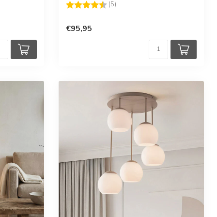
Beoordeling:
4.2 uit 5 sterren
(5)
€95,95