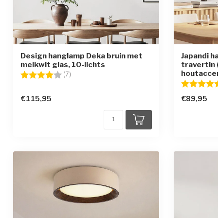
Design hanglamp Deka bruin met
Japandi h
melkwit glas, 10-lichts
travertin
houtacce
Beoordeling:
4.0 uit 5 sterren
(7)
Beoordelin
€115,95
€89,95