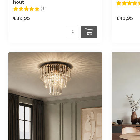
hout
Beoordelin
Beoordeling:
5.0 uit 5 sterren
(4)
€89,95
€45,95