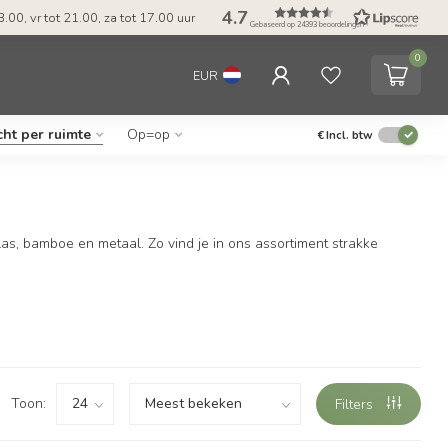
4.7
.00, vr tot 21.00, za tot 17.00 uur
Gebaseerd op 24393 beoordelingen
0
EUR
cht per ruimte
Op=op
€
Incl. btw
as, bamboe en metaal. Zo vind je in ons assortiment strakke
Toon:
Filters