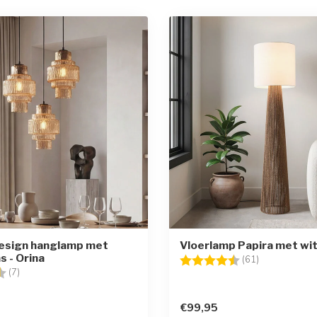
design hanglamp met
Vloerlamp Papira met wi
s - Orina
Beoordeling:
4.8 uit 5 ster
(61)
g:
4.9 uit 5 sterren
(7)
€99,95