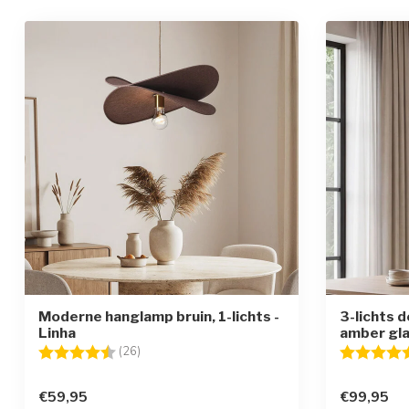
Moderne hanglamp bruin, 1-lichts -
3-lichts 
Linha
amber gla
Beoordeling:
4.7 uit 5 sterren
Beoordelin
(26)
€59,95
€99,95