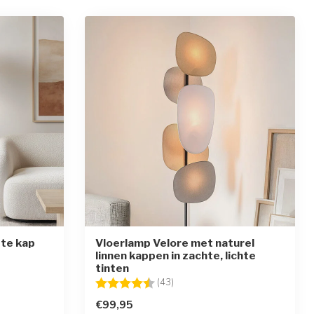
tte kap
Vloerlamp Velore met naturel
linnen kappen in zachte, lichte
ren
tinten
Beoordeling:
4.6 uit 5 sterren
(43)
€99,95