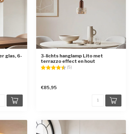
 glas, 6-
3-lichts hanglamp Lito met
terrazzo effect en hout
ren
Beoordeling:
4.4 uit 5 sterren
(5)
€85,95