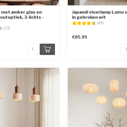
 met amber glas en
Japandi vloerlamp Lumo v
outoptiek, 3-lichts -
in gebroken wit
Beoordeling:
4.6 uit 5 ster
(49)
g:
4.8 uit 5 sterren
(23)
€85,95