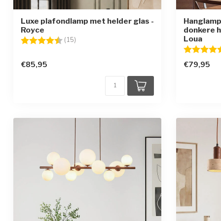
Luxe plafondlamp met helder glas -
Hanglamp
Royce
donkere h
Loua
Beoordeling:
4.5 uit 5 sterren
(15)
Beoordelin
€85,95
€79,95