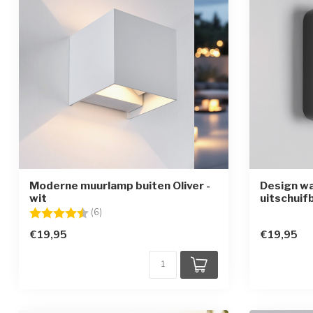
Moderne muurlamp buiten Oliver -
Design wa
wit
uitschuif
Beoordeling:
4.5 uit 5 sterren
(6)
€19,95
€19,95