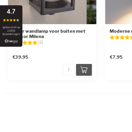
4.7
gebaseerd op
Solar wandlamp voor buiten met
Moderne m
24393
beoordelingen
sensor Milena
Beoordelin
Beoordeling:
5.0 uit 5 sterren
(2)
€39,95
€7,95