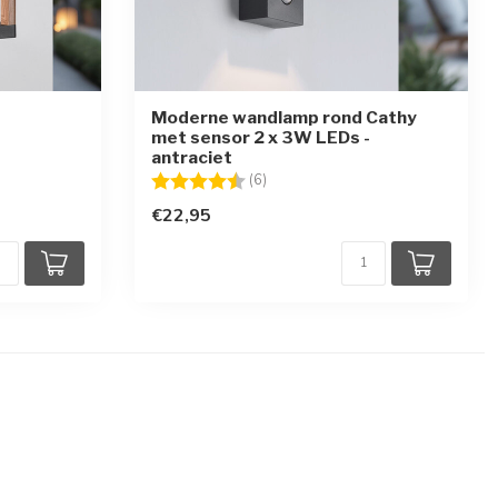
Moderne wandlamp rond Cathy
met sensor 2 x 3W LEDs -
antraciet
en
Beoordeling:
4.7 uit 5 sterren
(6)
€22,95