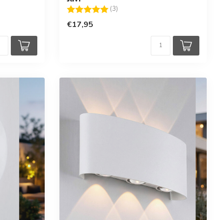
en
Beoordeling:
5.0 uit 5 sterren
(3)
€17,95