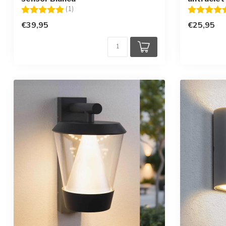
Beoordeling:
5.0 uit 5 sterren
Beoordelin
(1)
€39,95
€25,95