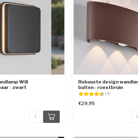
ndlamp Will
Robuuste design wandla
baar - zwart
buiten - roestbruin
Beoordeling:
4.8 uit 5 sterr
(4)
€29,95