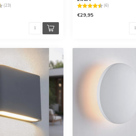
g:
4.7 uit 5 sterren
Beoordeling:
4.8 uit 5 sterr
(23)
(6)
€29,95