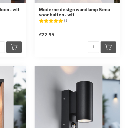
oon - wit
Moderne design wandlamp Sena
voor buiten - wit
en
Beoordeling:
5.0 uit 5 sterren
(1)
€22,95