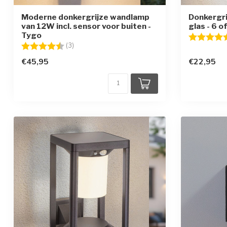
Moderne donkergrijze wandlamp
Donkergri
van 12W incl. sensor voor buiten -
glas - 6 
Tygo
Beoordelin
Beoordeling:
4.7 uit 5 sterren
(3)
€45,95
€22,95