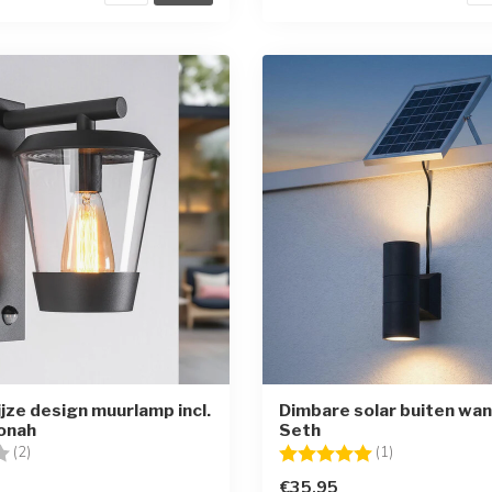
jze design muurlamp incl.
Dimbare solar buiten wan
Jonah
Seth
g:
4.0 uit 5 sterren
Beoordeling:
5.0 uit 5 sterr
(2)
(1)
€35,95