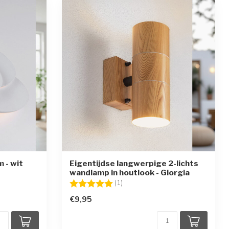
 - wit
Eigentijdse langwerpige 2-lichts
wandlamp in houtlook - Giorgia
en
Beoordeling:
5.0 uit 5 sterren
(1)
€9,95