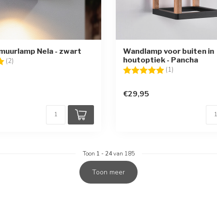
uurlamp Nela - zwart
Wandlamp voor buiten in
houtoptiek - Pancha
g:
5.0 uit 5 sterren
(2)
Beoordeling:
5.0 uit 5 sterr
(1)
€29,95
Toon
1
-
24
van 185
Toon meer