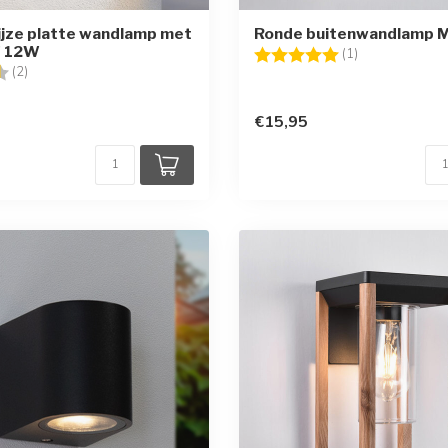
jze platte wandlamp met
Ronde buitenwandlamp M
of 12W
Beoordeling:
5.0 uit 5 sterr
(1)
g:
4.5 uit 5 sterren
(2)
€15,95