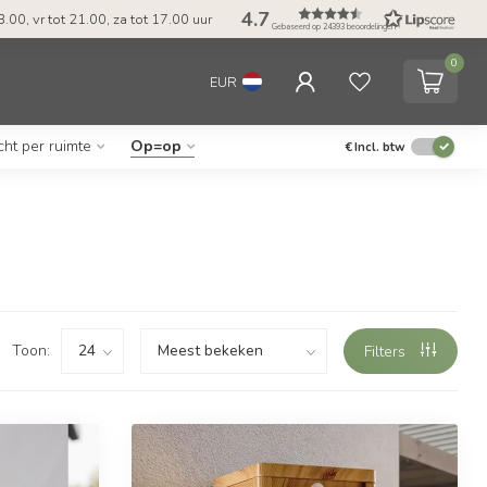
4.7
.00, vr tot 21.00, za tot 17.00 uur
Gebaseerd op 24393 beoordelingen
0
EUR
cht per ruimte
Op=op
€
Incl. btw
Toon:
Filters