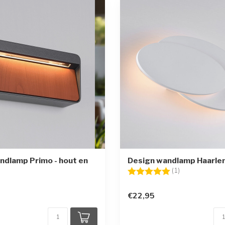
ndlamp Primo - hout en
Design wandlamp Haarlem
Beoordeling:
5.0 uit 5 sterr
(1)
€22,95