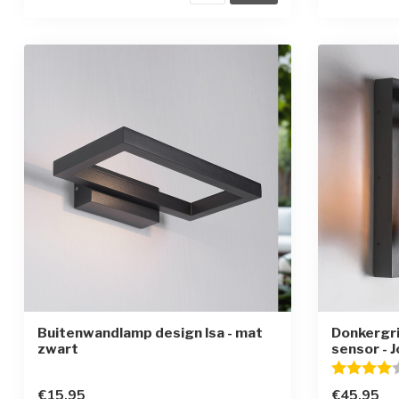
Buitenwandlamp design Isa - mat
Donkergri
zwart
sensor - 
Beoordelin
€15,95
€45,95