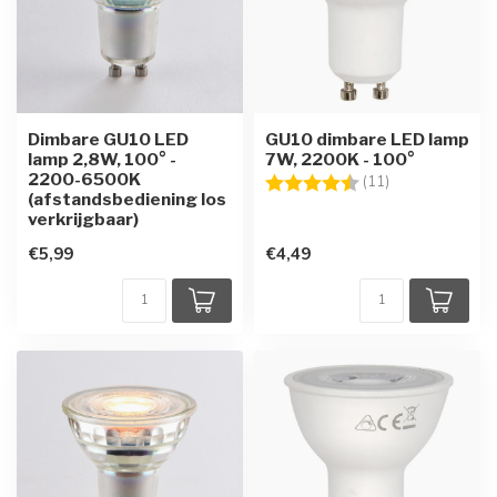
Dimbare GU10 LED
GU10 dimbare LED lamp
lamp 2,8W, 100° -
7W, 2200K - 100°
2200-6500K
Beoordeling:
4.5 uit 5 sterre
(11)
(afstandsbediening los
verkrijgbaar)
€5,99
€4,49