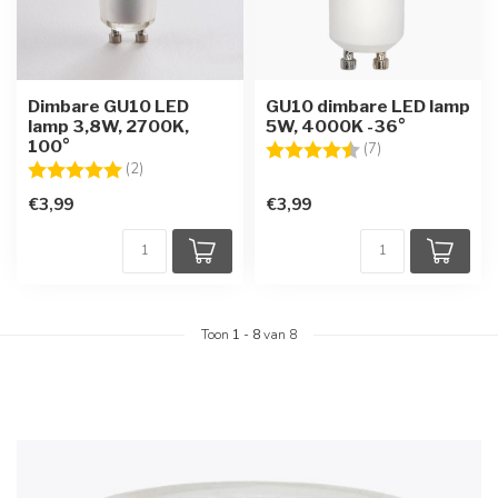
Dimbare GU10 LED
GU10 dimbare LED lamp
lamp 3,8W, 2700K,
5W, 4000K -36°
100°
Beoordeling:
4.7 uit 5 sterren
(7)
Beoordeling:
5.0 uit 5 sterren
(2)
€3,99
€3,99
Toon
1
-
8
van 8