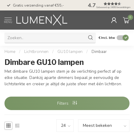
50 dagen bedenktijd &
4.7
Gratis verzending vanaf €55,-
met Klarna
Gebaseerd op 24393 beoordelingen
0
MENU
€
Incl. btw
Home
/
Lichtbronnen
/
GU10 lampen
/
Dimbaar
Dimbare GU10 lampen
Met dimbare GU10 lampen stem je de verlichting perfect af op
elke situatie. Dankzij aparte dimmers bepaal je eenvoudig de
lichtsterkte en creëer je altijd de juiste sfeer met één lichtbron.
Filters