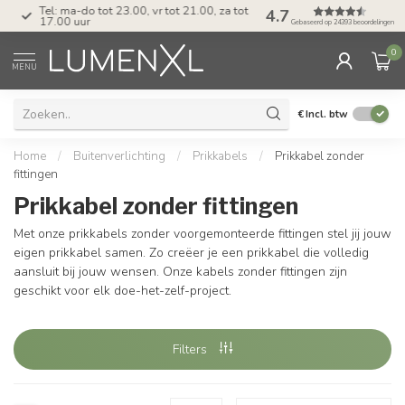
Tel: ma-do tot 23.00, vr tot 21.00, za tot
4.7
17.00 uur
Gebaseerd op 24393 beoordelingen
0
MENU
€
Incl. btw
Home
/
Buitenverlichting
/
Prikkabels
/
Prikkabel zonder
fittingen
Prikkabel zonder fittingen
Met onze prikkabels zonder voorgemonteerde fittingen stel jij jouw
eigen prikkabel samen. Zo creëer je een prikkabel die volledig
aansluit bij jouw wensen. Onze kabels zonder fittingen zijn
geschikt voor elk doe-het-zelf-project.
Filters