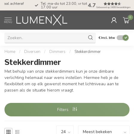
Tel: ma-do tot 23.00, vr tot 21.00, za tot
4.7
17.00 uur
Gebaseerd op 24393 beoordelingen
0
MENU
€
Incl. btw
Home
/
Diversen
/
Dimmers
/
Stekkerdimmer
Stekkerdimmer
Met behulp van onze stekkerdimmers kun je onze dimbare
verlichting helemaal naar wens instellen. Hiermee heb je de
flexibiliteit om op elk gewenst moment het lichtniveau aan te
passen als de situatie hierom vraagt.
Filters