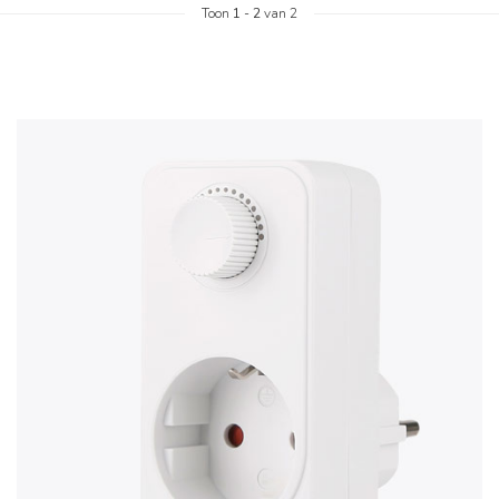
Toon
1
-
2
van 2