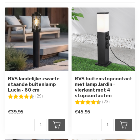
RVS landelijke zwarte
RVS buitenstopcontact
staande buitenlamp
met lamp Jardin -
Lucia - 60 cm
vierkant met 4
stopcontacten
Beoordeling:
4.5 uit 5 sterren
(29)
Beoordeling:
4.5 uit 5 sterre
(23)
€39,95
€45,95