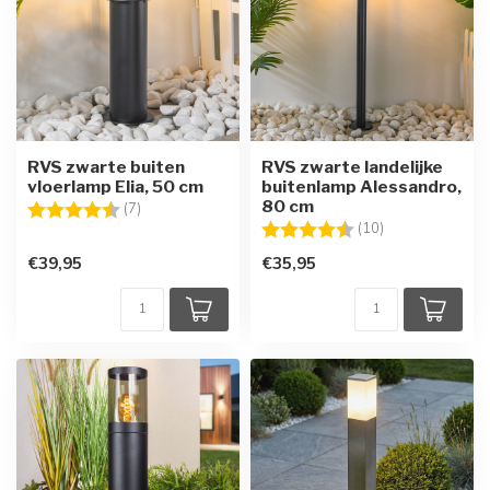
RVS zwarte buiten
RVS zwarte landelijke
vloerlamp Elia, 50 cm
buitenlamp Alessandro,
80 cm
Beoordeling:
4.6 uit 5 sterren
(7)
Beoordeling:
4.5 uit 5 sterre
(10)
€39,95
€35,95