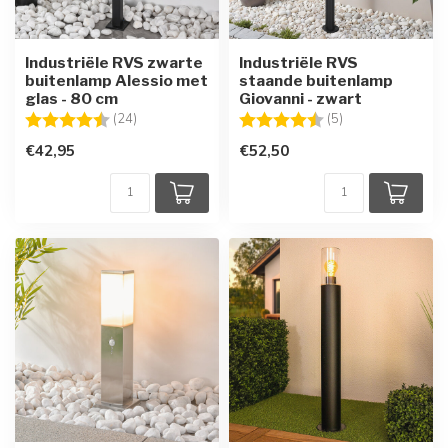
Industriële RVS zwarte
Industriële RVS
buitenlamp Alessio met
staande buitenlamp
glas - 80 cm
Giovanni - zwart
Beoordeling:
4.4 uit 5 sterren
Beoordeling:
4.6 uit 5 sterren
(24)
(5)
€42,95
€52,50