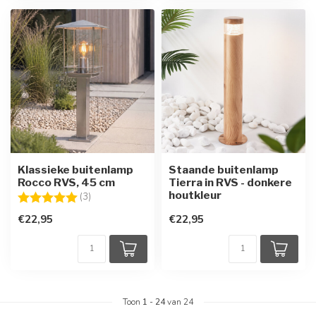
Klassieke buitenlamp
Staande buitenlamp
Rocco RVS, 45 cm
Tierra in RVS - donkere
houtkleur
Beoordeling:
5.0 uit 5 sterren
(3)
€22,95
€22,95
Toon
1
-
24
van 24