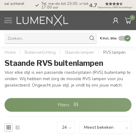
Tel: ma-do tot 23.00, vr tot 21.00, za tot
4.7
17.00 uur
Gebaseerd op 24393 beoordelingen
0
MENU
€
Incl. btw
Home
/
Buitenverlichting
/
Staande lampen
/
RVS lampen
Staande RVS buitenlampen
Voor elke stijl is een passende roestvrijstalen (RVS) buitenlamp te
vinden. Wij hebben met zorg de mooiste RVS lampen voor jou
geselecteerd. Ongeacht jouw stijl, je vindt bij ons jouw match.
Filters