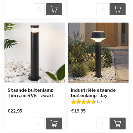
Staande buitenlamp
Industriële staande
Tierra in RVS - zwart
buitenlamp - Jay
Beoordeling:
4.7 uit 5 sterren
(3)
€22,95
€19,95