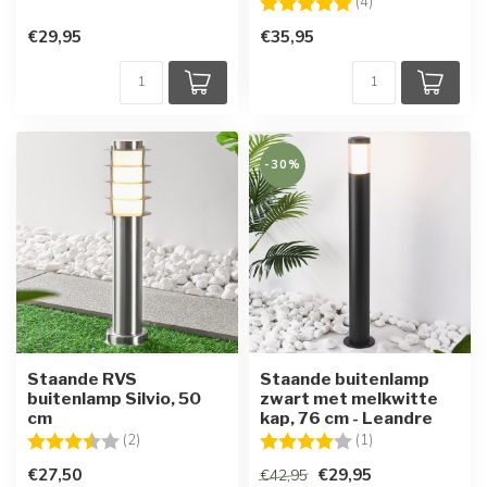
Beoordeling:
5.0 uit 5 sterren
(4)
€29,95
€35,95
-30%
Staande RVS
Staande buitenlamp
buitenlamp Silvio, 50
zwart met melkwitte
cm
kap, 76 cm - Leandre
Beoordeling:
3.5 uit 5 sterren
Beoordeling:
4.0 uit 5 sterren
(2)
(1)
€27,50
€29,95
€42,95