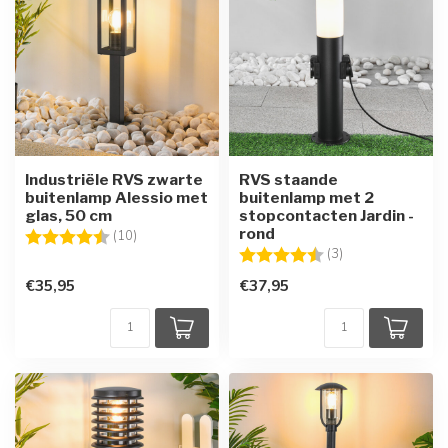
Industriële RVS zwarte
RVS staande
buitenlamp Alessio met
buitenlamp met 2
glas, 50 cm
stopcontacten Jardin -
rond
Beoordeling:
4.4 uit 5 sterren
(10)
Beoordeling:
4.3 uit 5 sterren
(3)
€35,95
€37,95