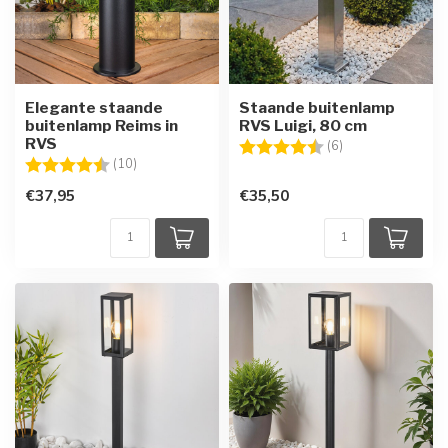
Elegante staande
Staande buitenlamp
buitenlamp Reims in
RVS Luigi, 80 cm
RVS
Beoordeling:
4.3 uit 5 sterren
(6)
Beoordeling:
4.9 uit 5 sterren
(10)
€37,95
€35,50