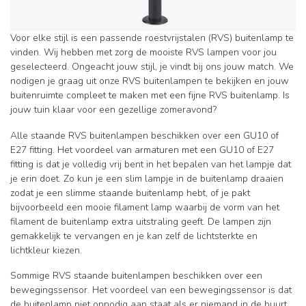
Voor elke stijl is een passende roestvrijstalen (RVS) buitenlamp te
vinden. Wij hebben met zorg de mooiste RVS lampen voor jou
geselecteerd. Ongeacht jouw stijl, je vindt bij ons jouw match. We
nodigen je graag uit onze RVS buitenlampen te bekijken en jouw
buitenruimte compleet te maken met een fijne RVS buitenlamp. Is
jouw tuin klaar voor een gezellige zomeravond?
Alle staande RVS buitenlampen beschikken over een GU10 of
E27 fitting. Het voordeel van armaturen met een GU10 of E27
fitting is dat je volledig vrij bent in het bepalen van het lampje dat
je erin doet. Zo kun je een slim lampje in de buitenlamp draaien
zodat je een slimme staande buitenlamp hebt, of je pakt
bijvoorbeeld een mooie filament lamp waarbij de vorm van het
filament de buitenlamp extra uitstraling geeft.
De lampen zijn
gemakkelijk te vervangen en je kan zelf de lichtsterkte en
lichtkleur kiezen.
Sommige RVS staande buitenlampen beschikken over een
bewegingssensor. Het voordeel van een bewegingssensor is dat
de buitenlamp niet onnodig aan staat als er niemand in de buurt