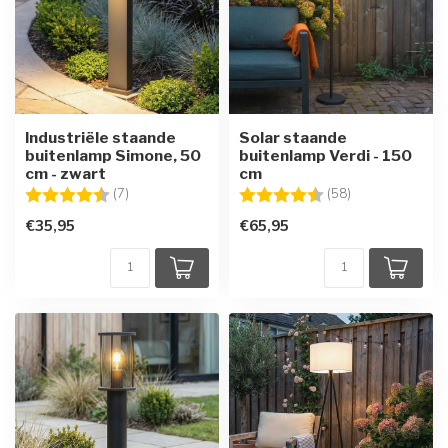
Industriële staande
Solar staande
buitenlamp Simone, 50
buitenlamp Verdi - 150
cm - zwart
cm
Beoordeling:
4.4 uit 5 sterren
Beoordeling:
4.5 uit 5 sterre
(7)
(58)
€35,95
€65,95