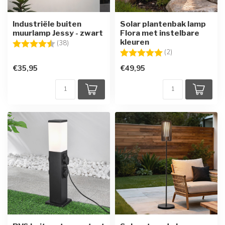
Industriële buiten
Solar plantenbak lamp
muurlamp Jessy - zwart
Flora met instelbare
kleuren
Beoordeling:
4.7 uit 5 sterren
(38)
Beoordeling:
5.0 uit 5 sterren
(2)
€35,95
€49,95