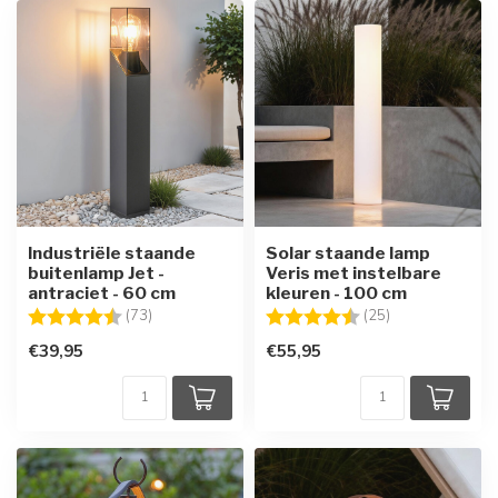
Industriële staande
Solar staande lamp
buitenlamp Jet -
Veris met instelbare
antraciet - 60 cm
kleuren - 100 cm
Beoordeling:
4.6 uit 5 sterren
Beoordeling:
4.4 uit 5 sterre
(73)
(25)
€39,95
€55,95