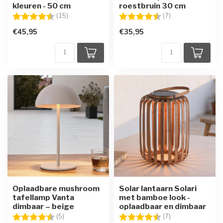
kleuren - 50 cm
roestbruin 30 cm
Beoordeling:
4.5 uit 5 sterren
Beoordeling:
4.6 uit 5 sterren
(15)
(7)
€45,95
€35,95
Oplaadbare mushroom
Solar lantaarn Solari
tafellamp Vanta
met bamboe look -
dimbaar – beige
oplaadbaar en dimbaar
Beoordeling:
4.2 uit 5 sterren
Beoordeling:
4.3 uit 5 sterren
(5)
(7)