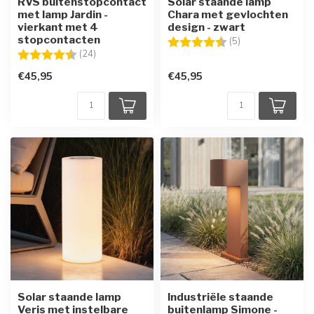
RVS buitenstopcontact
Solar staande lamp
met lamp Jardin -
Chara met gevlochten
vierkant met 4
design - zwart
stopcontacten
Beoordeling:
4.8 uit 5 sterren
(5)
Beoordeling:
4.5 uit 5 sterren
(24)
€45,95
€45,95
Solar staande lamp
Industriële staande
Veris met instelbare
buitenlamp Simone -