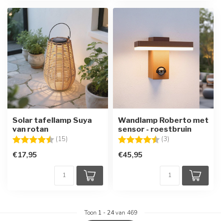
Solar tafellamp Suya
Wandlamp Roberto met
van rotan
sensor - roestbruin
Beoordeling:
4.5 uit 5 sterren
Beoordeling:
4.7 uit 5 sterren
(15)
(3)
€17,95
€45,95
Toon
1
-
24
van 469