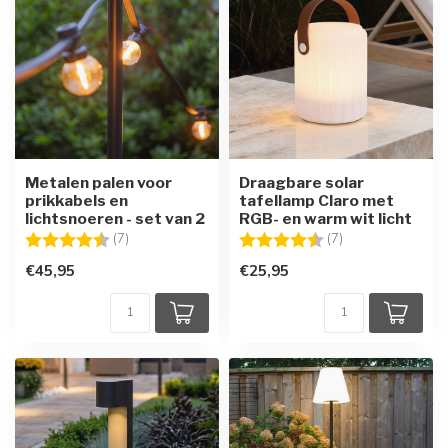
Metalen palen voor
Draagbare solar
prikkabels en
tafellamp Claro met
lichtsnoeren - set van 2
RGB- en warm wit licht
Beoordeling:
4.6 uit 5 sterren
Beoordeling:
4.6 uit 5 sterren
(7)
(7)
€45,95
€25,95