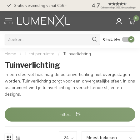
50 dagen bedenktijd &
4.7
Gratis verzending vanaf €55,-
met Klarna
Gebaseerd op 24393 beoordelingen
0
MENU
€
Incl. btw
Home
/
Licht per ruimte
/
Tuinverlichting
Tuinverlichting
In een sfeervol huis mag de buitenverlichting niet overgeslagen
worden. Tuinverlichting zorgt voor een onvergetelijke sfeer. In ons
assortiment vind je tuinverlichting in verschillende stijlen en
designs.
Filters