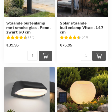
Staande buitenlamp
Solar staande
met smoke glas - Penn -
buitenlamp Vitae - 147
zwart 60 cm
cm
Beoordeling:
4.5 uit 5 sterren
Beoordeling:
4.5 uit 5 sterre
(13)
(29)
€39,95
€75,95