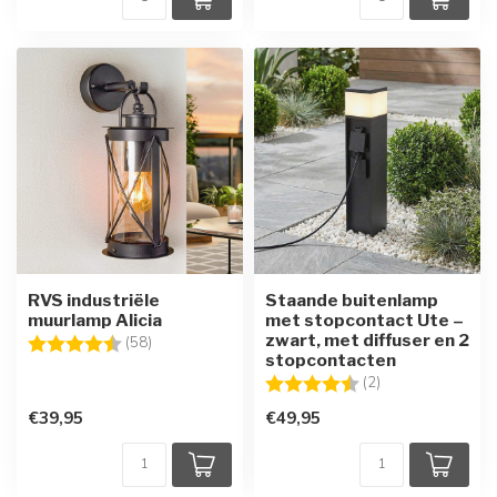
RVS industriële
Staande buitenlamp
muurlamp Alicia
met stopcontact Ute –
zwart, met diffuser en 2
Beoordeling:
4.7 uit 5 sterren
(58)
stopcontacten
Beoordeling:
4.5 uit 5 sterren
(2)
€39,95
€49,95