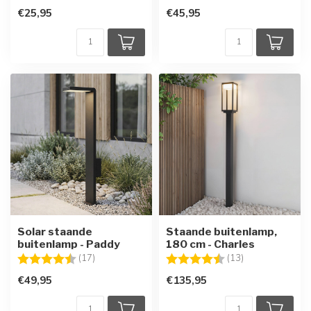
€25,95
€45,95
Solar staande
Staande buitenlamp,
buitenlamp - Paddy
180 cm - Charles
Beoordeling:
4.5 uit 5 sterren
Beoordeling:
4.4 uit 5 sterre
(17)
(13)
€49,95
€135,95