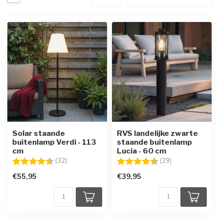
Solar staande
RVS landelijke zwarte
buitenlamp Verdi - 113
staande buitenlamp
cm
Lucia - 60 cm
Beoordeling:
4.3 uit 5 sterren
Beoordeling:
4.5 uit 5 sterre
(32)
(29)
€55,95
€39,95