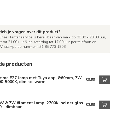
Heb je vragen over dit product?
Onze klantenservice is bereikbaar van ma - do 08.30 - 23.00 uur,
vr tot 21.00 uur & op zaterdag tot 17.00 uur per telefoon en
WhatsApp op nummer +31 85 773 1906
de producten
imme E27 lamp met Tuya app, Ø60mm, 7W,
€9,99
00-5000K, dim-to-warm
W & 7W filament lamp, 2700K, helder glas
€2,99
0 - dimbaar