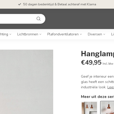
50 dagen bedenktijd & Betaal achteraf met Klarna
chting
Lichtbronnen
Plafondventilatoren
Diversen
L
Hanglamp
€49,95
Incl. btw
Geef je interieur e
glas heeft een schit
industriële look.
Lee
Meer uit deze ser