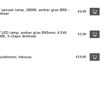
spiraal lamp, 1800K, amber glas Ø60 -
€6,99
mbaar
7 LED lamp, amber glas Ø45mm, 4.5W,
€3,99
00K, 3-staps dimbaar
urdimmer, inbouw
€19,95