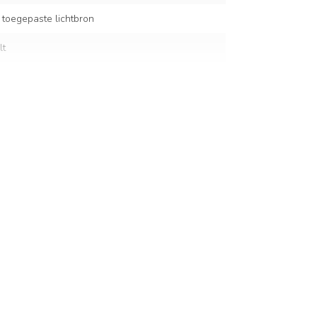
 toegepaste lichtbron
lt
 glas