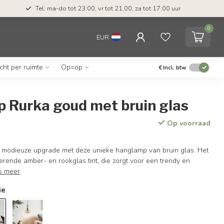
Tel: ma-do tot 23.00, vr tot 21.00, za tot 17.00 uur
0
EUR
icht per ruimte
Op=op
€
Incl. btw
 Rurka goud met bruin glas
Op voorraad
en modieuze upgrade met deze unieke hanglamp van bruin glas. Het
terende amber- en rookglas tint, die zorgt voor een trendy en
s meer
.
ie