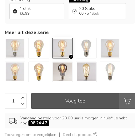
Geen korting
3%
Korting
1 stuk
20 Stuks
€6,99
€6,75
/ Stuk
Meer uit deze serie
Voeg toe
Vandaag besteld voor 23.00 uur is morgen in huis*. Je hebt
nog
08:24:47
Toevoegen om te vergelijken
Deel dit product