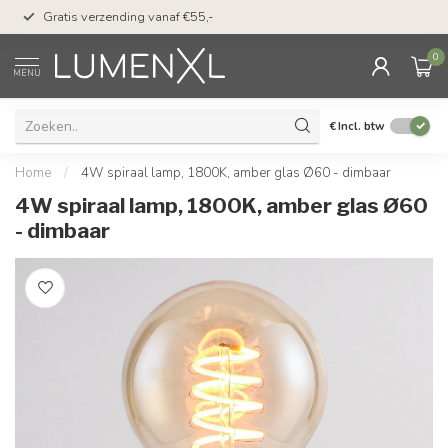
50 dagen bedenktijd &
Gratis verzending vanaf €55,-
met Klarna
0
MENU
€
Incl. btw
Home
/
4W spiraal lamp, 1800K, amber glas Ø60 - dimbaar
4W spiraal lamp, 1800K, amber glas Ø60
- dimbaar