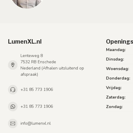
LumenXL.nl
Openings
Maandag:
Lenteweg 8
Dinsdag:
7532 RB Enschede
Nederland (Afhalen uitsluitend op
Woensdag:
afspraak)
Donderdag:
Vrijdag:
+31 85 773 1906
Zaterdag:
+31 85 773 1906
Zondag:
info@lumenxl.nl