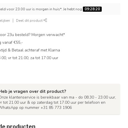
ld voor 23.00 uur is morgen in huis*. Je hebt nog
09:28:19
lijken
Deel dit product
oor 23u besteld? Morgen verwacht*
g vanaf €55,-
ijd & Betaal achteraf met Klarna
.00, vr tot 21.00, za tot 17.00 uur
Heb je vragen over dit product?
Onze klantenservice is bereikbaar van ma - do 08.30 - 23.00 uur,
vr tot 21.00 uur & op zaterdag tot 17.00 uur per telefoon en
WhatsApp op nummer +31 85 773 1906
de producten