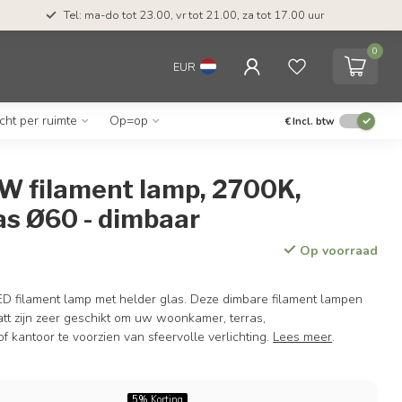
Tel: ma-do tot 23.00, vr tot 21.00, za tot 17.00 uur
0
EUR
icht per ruimte
Op=op
€
Incl. btw
W filament lamp, 2700K,
as Ø60 - dimbaar
Op voorraad
ED filament lamp met helder glas. Deze dimbare filament lampen
tt zijn zeer geschikt om uw woonkamer, terras,
 kantoor te voorzien van sfeervolle verlichting.
Lees meer
.
5%
Korting