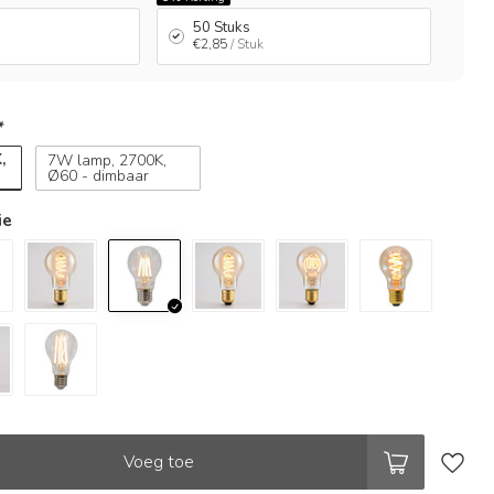
50 Stuks
€2,85
/ Stuk
*
,
7W lamp, 2700K,
Ø60 - dimbaar
ie
Voeg toe