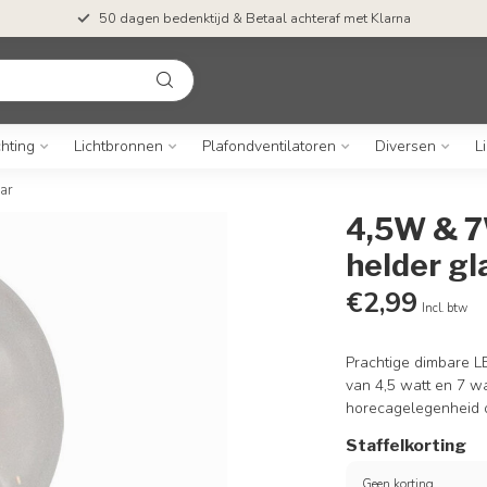
50 dagen bedenktijd & Betaal achteraf met Klarna
chting
Lichtbronnen
Plafondventilatoren
Diversen
L
ar
4,5W & 7
helder gl
€2,99
Incl. btw
Prachtige dimbare L
van 4,5 watt en 7 wa
horecagelegenheid of
Staffelkorting
Geen korting