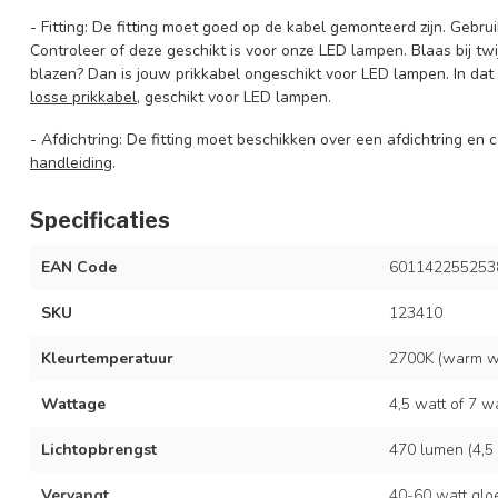
- Fitting: De fitting moet goed op de kabel gemonteerd zijn. Gebru
Controleer of deze geschikt is voor onze LED lampen. Blaas bij twij
blazen? Dan is jouw prikkabel ongeschikt voor LED lampen. In da
losse prikkabel
, geschikt voor LED lampen.
- Afdichtring: De fitting moet beschikken over een afdichtring en
handleiding
.
Specificaties
EAN Code
601142255253
SKU
123410
Kleurtemperatuur
2700K (warm wi
Wattage
4,5 watt of 7 w
Lichtopbrengst
470 lumen (4,5 
Vervangt
40-60 watt glo