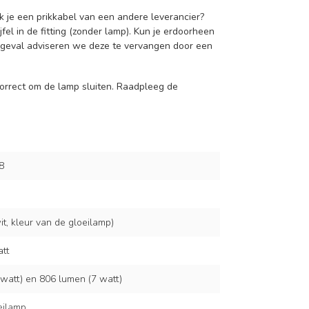
ik je een prikkabel van een andere leverancier?
fel in de fitting (zonder lamp). Kun je erdoorheen
t geval adviseren we deze te vervangen door een
 correct om de lamp sluiten. Raadpleeg de
8
t, kleur van de gloeilamp)
att
watt) en 806 lumen (7 watt)
eilamp