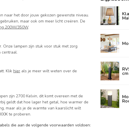
Kla
ssen naar het door jouw gekozen gewenste niveau.
Ma
te gebruiken, maar ook om meer licht creëren. De
ning 200W/350W
.
Mo
 Onze lampen zijn stuk voor stuk met zorg
 centraal.
RVS
tt. Klik
hier
als je meer wilt weten over de
cm
mpen zijn 2700 Kelvin, dit komt overeen met de
Mo
Roc
bij geldt dat hoe lager het getal, hoe warmer de
ing, maar als je de warmte van kaarslicht wilt
00K te proberen.
kkabels die aan de volgende voorwaarden voldoen: