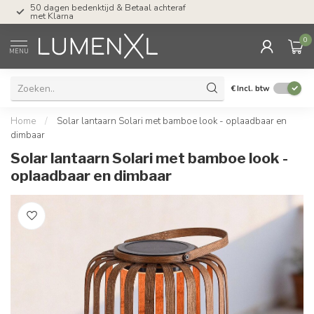
50 dagen bedenktijd & Betaal achteraf
Tel: ma-do tot 23.00, v
met Klarna
17.00 uur
0
MENU
€
Incl. btw
Home
/
Solar lantaarn Solari met bamboe look - oplaadbaar en
dimbaar
Solar lantaarn Solari met bamboe look -
oplaadbaar en dimbaar