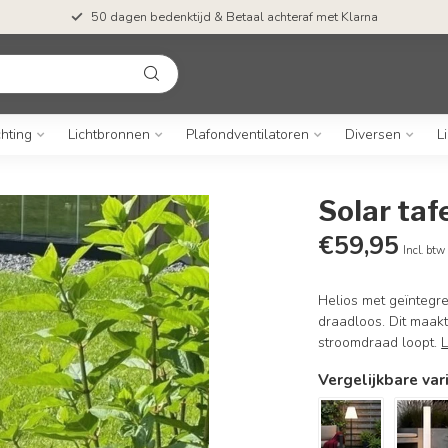
50 dagen bedenktijd & Betaal achteraf met Klarna
chting
Lichtbronnen
Plafondventilatoren
Diversen
L
Solar taf
€59,95
Incl. btw
Helios met geïntegre
draadloos. Dit maak
stroomdraad loopt.
Vergelijkbare var