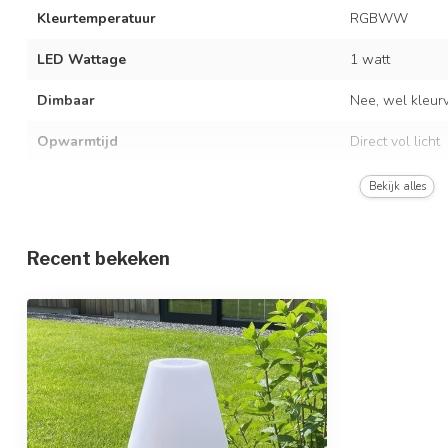
Kleurtemperatuur
RGBWW
LED Wattage
1 watt
Dimbaar
Nee, wel kleurv
Opwarmtijd
Direct vol licht
Lichtopbrengst
60 lumen
Bekijk alles
Stralingshoek
180°
Recent bekeken
Afmetingen
Ø30 x 50 cm
Materiaal
Polyetheen
Kleur armatuur
Witte lamp, an
Solarpaneel
Sensor