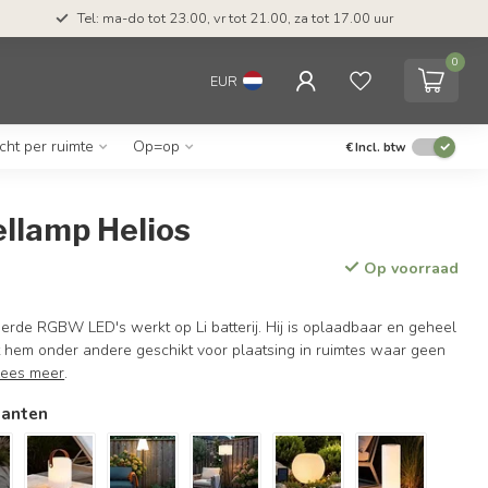
Tel: ma-do tot 23.00, vr tot 21.00, za tot 17.00 uur
0
EUR
icht per ruimte
Op=op
€
Incl. btw
ellamp Helios
Op voorraad
erde RGBW LED's werkt op Li batterij. Hij is oplaadbaar en geheel
t hem onder andere geschikt voor plaatsing in ruimtes waar geen
Lees meer
.
ianten