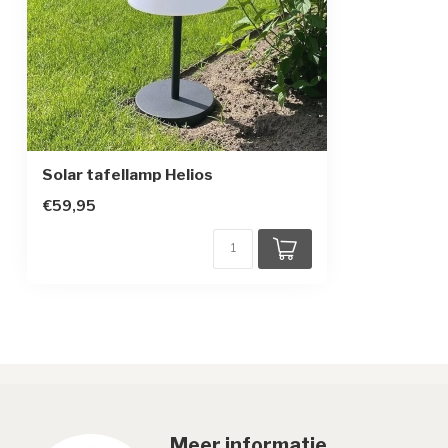
Beschermingsgraad
IP44
Beschermingsklasse
3
Type batterij
3.7V - 1800 mA/
Batterij vervangbaar
Solar tafellamp Helios
€59,95
Meer informatie