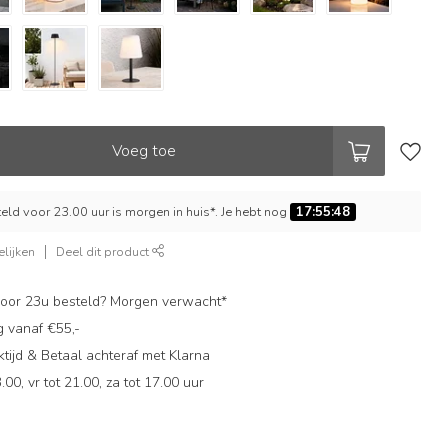
Voeg toe
ld voor 23.00 uur is morgen in huis*. Je hebt nog
17:55:47
lijken
Deel dit product
oor 23u besteld? Morgen verwacht*
g vanaf €55,-
ijd & Betaal achteraf met Klarna
.00, vr tot 21.00, za tot 17.00 uur