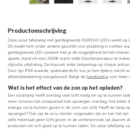
Productomschrijving
Deze solar tafellamp met geïntegreerde RGBWW LED's werkt op Li b
Dit maakt hem onder andere geschikt voor plaatsing in ruimtes wa
geïntegreerde LED-systeem heb je de mogelijkheid tot het creëren
aparte stand om een 3000K warm witte kleurtemperatuur te maken. N
stijlvolle uitstraling. De klassiek witte lampenkap op chique antraci
Door zijn IP44 waarde, spatwaterdicht, kun je hem tijdens slecht w
afstandsbediening meegeleverd. Bekijk de
handleiding
voor meer i
Wat is het effect van de zon op het opladen?
Een solarlamp heeft overdag veel licht nodig om op te kunnen la
meer zonuren het solarpaneel kan opvangen overdag, hoe beter de
energie vrij te kunnen geven in de vorm van licht. Heeft de lamp 
opvangen? Dan zal de accu minder volgeladen zijn en kan het zijn 
zelfs helemaal geen licht geven. In de winterperiode zal daarom de 
producten om zich goed op te kunnen laden. De solar tafellamp za