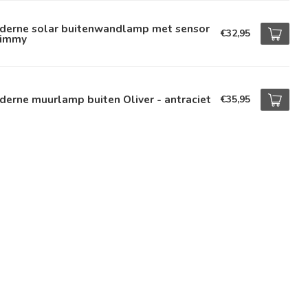
derne solar buitenwandlamp met sensor
€32,95
Dimmy
erne muurlamp buiten Oliver - antraciet
€35,95