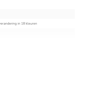
erandering in 18 kleuren
traciete lamphouder