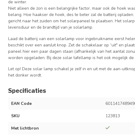
de winter.
Niet alleen de zon is een belangrijke factor, maar ook de hoek waar
belang. Hoe haakser de hoek, des te beter zal de batterij opladen
gericht naar het zuiden om het solarpaneel te plaatsen. Het sola
levensduur en de brandtijd van je solarlamp.
Laad de batterij van een solarlamp voor ingebruikname eerst hele
beschikt over een aan/uit knop. Zet de schakelaar op “uit" en plaa
paneel hier een paar dagen staan (afhankelijk van het aantal zonure
worden opgeladen. Bij deze solar tafellamp is het ook mogelijk de 
Let op! Deze solar lamp schakel je zelf in en uit met de aan-uitkn
het donker wordt.
Specificaties
EAN Code
601141748949
SKU
123813
Met lichtbron