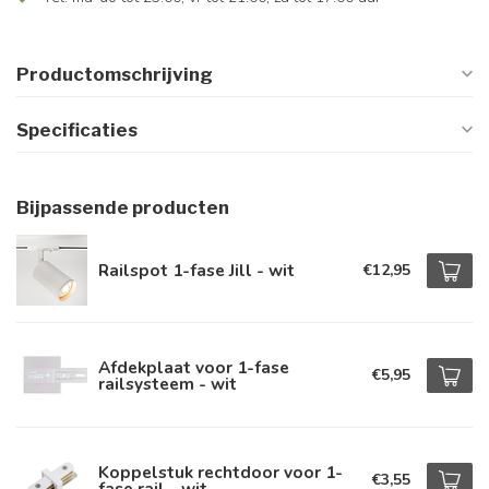
Productomschrijving
Specificaties
Bijpassende producten
Railspot 1-fase Jill - wit
€12,95
Afdekplaat voor 1-fase
€5,95
railsysteem - wit
Koppelstuk rechtdoor voor 1-
€3,55
fase rail - wit