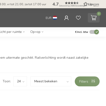
4.7
.00, vr tot 21.00, za tot 17.00 uur
Gebaseerd op 24393 beoordelingen
0
EUR
Licht per ruimte
Op=op
€
Incl. btw
 uitermate geschikt. Railverlichting wordt naast zakelijke
Toon:
Filters