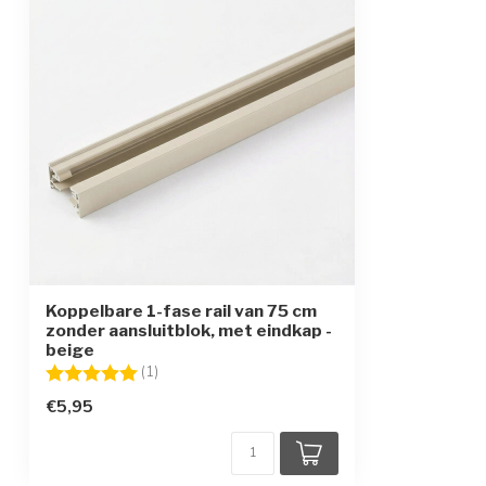
Koppelbare 1-fase rail van 75 cm
zonder aansluitblok, met eindkap -
beige
Beoordeling:
5.0 uit 5 sterren
(1)
€5,95