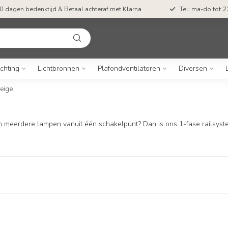
0 dagen bedenktijd & Betaal achteraf met Klarna
Tel: ma-do tot 23
ichting
Lichtbronnen
Plafondventilatoren
Diversen
beige
meerdere lampen vanuit één schakelpunt? Dan is ons 1-fase railsysteem