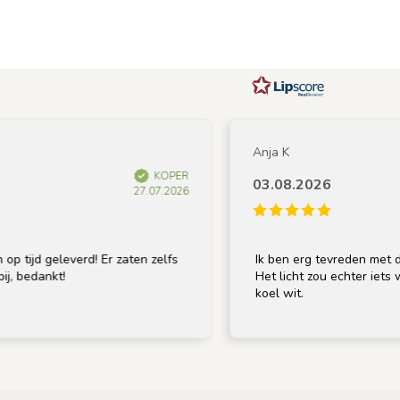
Anja K
KOPER
03.08.2026
27.07.2026
ijd geleverd! Er zaten zelfs
Ik ben erg tevreden met de lam
bedankt!
Het licht zou echter iets warme
koel wit.