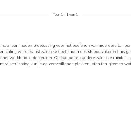
Toon
1
-
1
van 1
k naar een moderne oplossing voor het bedienen van meerdere lampen 
verlichting wordt naast zakelijke doeleinden ook steeds vaker in huis g
 het werkblad in de keuken. Op kantoor en andere zakelijke ruimtes is di
t railverlichting kun je op verschillende plekken laten terugkomen wa