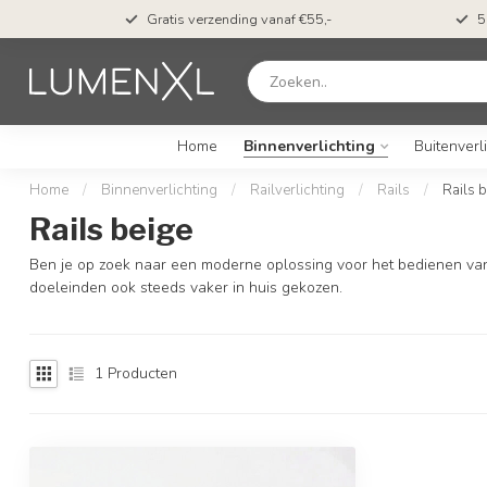
t*
Gratis verzending vanaf €55,-
5
Home
Binnenverlichting
Buitenverl
Home
/
Binnenverlichting
/
Railverlichting
/
Rails
/
Rails 
Rails beige
Ben je op zoek naar een moderne oplossing voor het bedienen van 
doeleinden ook steeds vaker in huis gekozen.
1
Producten