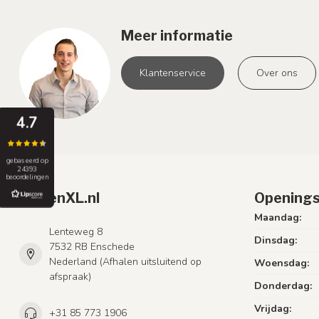
Meer informatie
Klantenservice
Over ons
4.7
gebaseerd op
24393
beoordelingen
LumenXL.nl
Openings
Maandag:
Lenteweg 8
Dinsdag:
7532 RB Enschede
Nederland (Afhalen uitsluitend op
Woensdag:
afspraak)
Donderdag:
Vrijdag:
+31 85 773 1906