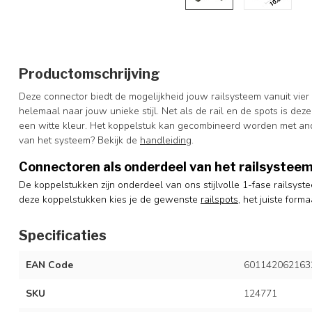
Productomschrijving
Deze connector biedt de mogelijkheid jouw railsysteem vanuit vie
helemaal naar jouw unieke stijl. Net als de rail en de spots is de
een witte kleur. Het koppelstuk kan gecombineerd worden met and
van het systeem? Bekijk de
handleiding
.
Connectoren als onderdeel van het railsystee
De koppelstukken zijn onderdeel van ons stijlvolle 1-fase railsys
deze koppelstukken kies je de gewenste
railspots
, het juiste form
Specificaties
EAN Code
601142062163
SKU
124771