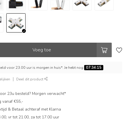
Voeg toe
ld voor 23.00 uur is morgen in huis*. Je hebt nog
07:34:14
lijken
Deel dit product
oor 23u besteld? Morgen verwacht*
g vanaf €55,-
ijd & Betaal achteraf met Klarna
.00, vr tot 21.00, za tot 17.00 uur