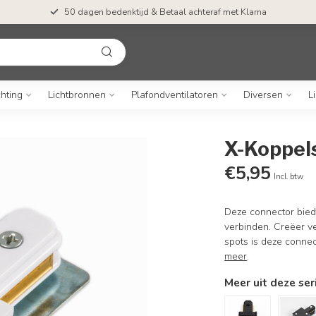
50 dagen bedenktijd & Betaal achteraf met Klarna
chting
Lichtbronnen
Plafondventilatoren
Diversen
L
X-Koppels
€5,95
Incl. btw
Deze connector biedt
verbinden. Creëer ve
spots is deze connec
meer
.
Meer uit deze ser