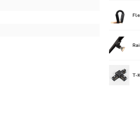
Fle
Rai
T-K