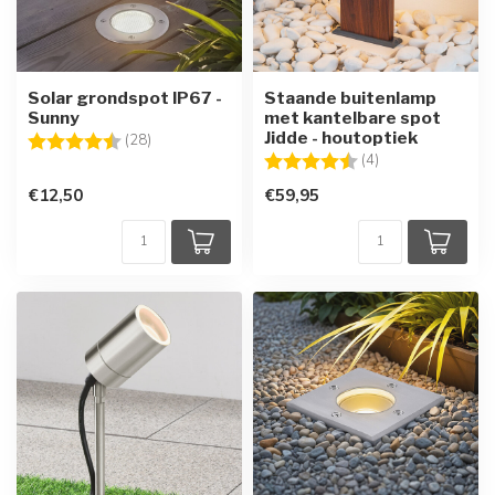
Solar grondspot IP67 -
Staande buitenlamp
Sunny
met kantelbare spot
Jidde - houtoptiek
Beoordeling:
4.3 uit 5 sterren
(28)
Beoordeling:
4.3 uit 5 sterren
(4)
€12,50
€59,95