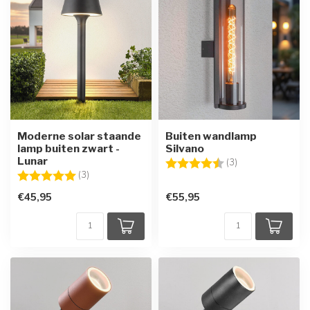
Moderne solar staande
Buiten wandlamp
lamp buiten zwart -
Silvano
Lunar
Beoordeling:
4.7 uit 5 sterren
(3)
Beoordeling:
5.0 uit 5 sterren
(3)
€45,95
€55,95