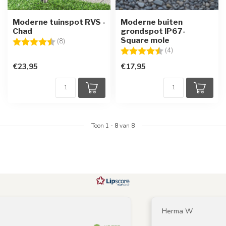
Moderne tuinspot RVS -
Moderne buiten
Chad
grondspot IP67-
Square mole
Beoordeling:
4.6 uit 5 sterren
(8)
Beoordeling:
4.5 uit 5 sterren
(4)
€23,95
€17,95
Toon
1
-
8
van 8
Herma W