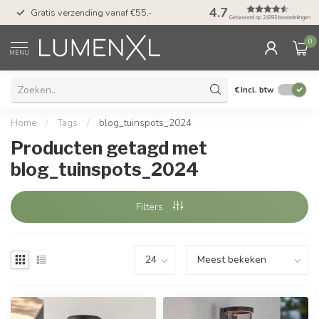
50 dagen bedenktijd &
4.7
Gratis verzending vanaf €55,-
met Klarna
Gebaseerd op 24393 beoordelingen
0
MENU
€
Incl. btw
Home
/
Tags
/
blog_tuinspots_2024
Producten getagd met
blog_tuinspots_2024
Filters