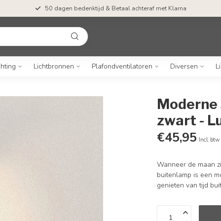
50 dagen bedenktijd & Betaal achteraf met Klarna
chting
Lichtbronnen
Plafondventilatoren
Diversen
L
Moderne 
zwart - L
€45,95
Incl. btw
Wanneer de maan zic
buitenlamp is een mo
genieten van tijd bu