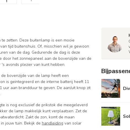
 te zetten. Deze buitenlamp is een mooie
van tijd buitenshuis. Of, misschien wil je gewoon
 uren van de dag. Gedurende de dag is deze
ie door het zonnepaneel aan de bovenzijde van de
er 's avonds plezier van kunt hebben.
Bijpassen
 de bovenzijde van de lamp heeft een
on is geïntegreerd en de interne batterij heeft 11
11 uur aan brandduur te geven. De aan/uit knop zit
Div
.
te is nog exclusief de prikstok die meegeleverd
ikker de lamp makkelijk kunt verplaatsen. Zet de
Sol
patwaterdicht. Zakt de zon, komt de maan
 in jouw tuin. Bekijk de
handleiding
van solar