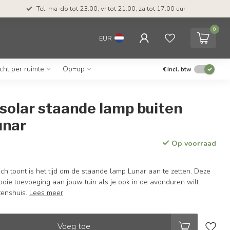
Tel: ma-do tot 23.00, vr tot 21.00, za tot 17.00 uur
0
EUR
icht per ruimte
Op=op
€
Incl. btw
solar staande lamp buiten
unar
Op voorraad
h toont is het tijd om de staande lamp Lunar aan te zetten. Deze
oie toevoeging aan jouw tuin als je ook in de avonduren wilt
itenshuis.
Lees meer
.
Voeg toe