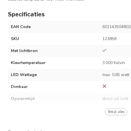
Specificaties
EAN Code
601143504802
SKU
123858
Met lichtbron
Kleurtemperatuur
3.000 Kelvin
LED Wattage
max. 0,65 watt
Dimbaar
Opwarmtijd
direct vol licht
Lichtopbrengst
60 lumen
Bekijk alles
Stralingshoek
120°