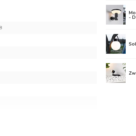
Mo
- 
8
Sol
Zwa