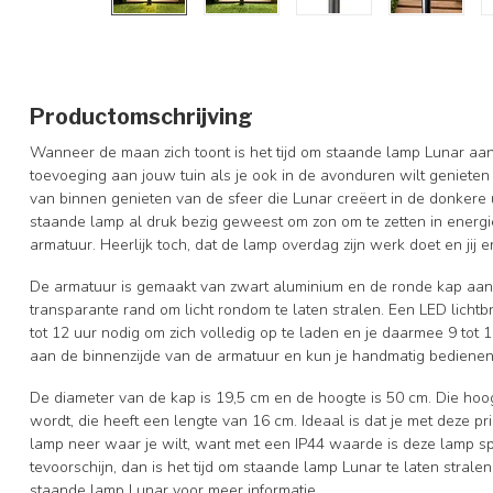
Productomschrijving
Wanneer de maan zich toont is het tijd om staande lamp Lunar aan
toevoeging aan jouw tuin als je ook in de avonduren wilt genieten 
van binnen genieten van de sfeer die Lunar creëert in de donkere
staande lamp al druk bezig geweest om zon om te zetten in energ
armatuur. Heerlijk toch, dat de lamp overdag zijn werk doet en jij 
De armatuur is gemaakt van zwart aluminium en de ronde kap aan
transparante rand om licht rondom te laten stralen. Een LED lichtbr
tot 12 uur nodig om zich volledig op te laden en je daarmee 9 tot 
aan de binnenzijde van de armatuur en kun je handmatig bedienen
De diameter van de kap is 19,5 cm en de hoogte is 50 cm. Die hoog
wordt, die heeft een lengte van 16 cm. Ideaal is dat je met deze pr
lamp neer waar je wilt, want met een IP44 waarde is deze lamp s
tevoorschijn, dan is het tijd om staande lamp Lunar te laten stralen
staande lamp Lunar voor meer informatie.