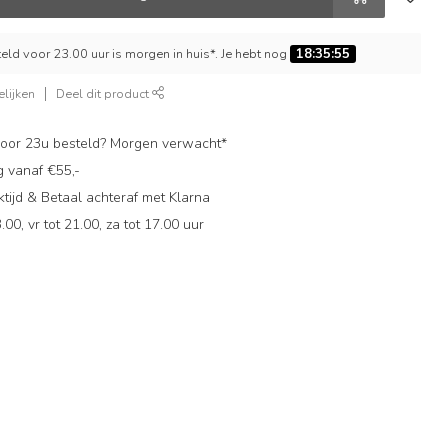
ld voor 23.00 uur is morgen in huis*. Je hebt nog
18:35:54
lijken
Deel dit product
oor 23u besteld? Morgen verwacht*
g vanaf €55,-
ijd & Betaal achteraf met Klarna
.00, vr tot 21.00, za tot 17.00 uur