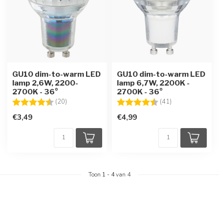
GU10 dim-to-warm LED
GU10 dim-to-warm LED
lamp 2,6W, 2200-
lamp 6,7W, 2200K -
2700K - 36°
2700K - 36°
Beoordeling:
4.7 uit 5 sterren
Beoordeling:
4.6 uit 5 sterre
(20)
(41)
€3,49
€4,99
Toon
1
-
4
van 4