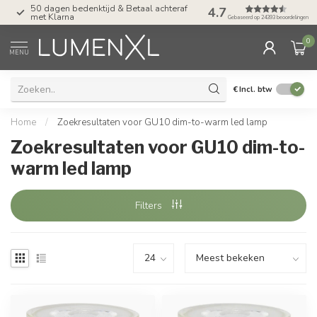
 bedenktijd & Betaal achteraf
Tel: ma-do tot 23.00, vr tot 21.00, za t
4.7
na
17.00 uur
Gebaseerd op 24393 beoordelingen
0
MENU
€
Incl. btw
Home
/
Zoekresultaten voor GU10 dim-to-warm led lamp
Zoekresultaten voor GU10 dim-to-
warm led lamp
Filters