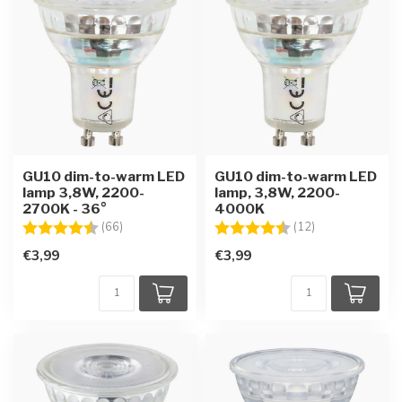
GU10 dim-to-warm LED
GU10 dim-to-warm LED
lamp 3,8W, 2200-
lamp, 3,8W, 2200-
2700K - 36°
4000K
Beoordeling:
4.5 uit 5 sterren
Beoordeling:
4.7 uit 5 sterre
(66)
(12)
€3,99
€3,99