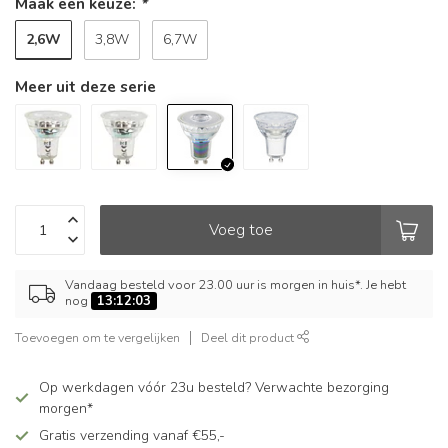
Maak een keuze:
*
2,6W
3,8W
6,7W
Meer uit deze serie
Voeg toe
Vandaag besteld voor 23.00 uur is morgen in huis*. Je hebt
nog
13:12:03
Toevoegen om te vergelijken
Deel dit product
Op werkdagen vóór 23u besteld? Verwachte bezorging
morgen*
Gratis verzending vanaf €55,-