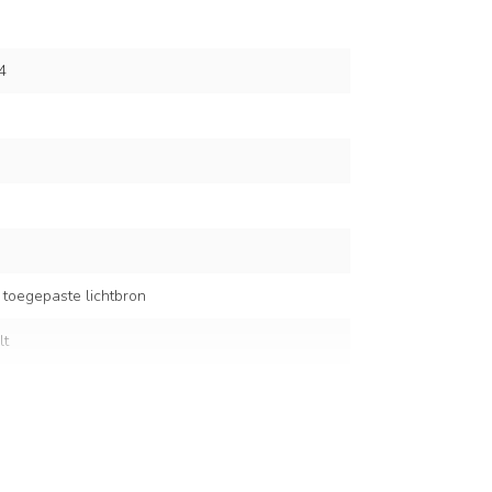
4
 toegepaste lichtbron
lt