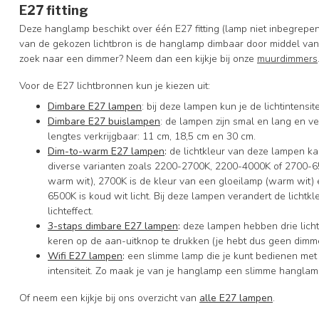
E27 fitting
Deze hanglamp beschikt over één E27 fitting (lamp niet inbegrep
van de gekozen lichtbron is de hanglamp dimbaar door middel van 
zoek naar een dimmer? Neem dan een kijkje bij onze
muurdimmers
Voor de E27 lichtbronnen kun je kiezen uit:
Dimbare E27 lampen
: bij deze lampen kun je de lichtintens
Dimbare E27 buislampen
: de lampen zijn smal en lang en ver
lengtes verkrijgbaar: 11 cm, 18,5 cm en 30 cm.
Dim-to-warm E27 lampen
:
de lichtkleur van deze lampen ka
diverse varianten zoals 2200-2700K, 2200-4000K of 2700-650
warm wit), 2700K is de kleur van een gloeilamp (warm wit) en
6500K is koud wit licht. Bij deze lampen verandert de lichtkleur
lichteffect.
3-staps dimbare E27 lampen
:
deze lampen hebben drie licht
keren op de aan-uitknop te drukken (je hebt dus geen dimme
Wifi E27 lampen
:
een slimme lamp die je kunt bedienen met
intensiteit. Zo maak je van je hanglamp een slimme hanglam
Of neem een kijkje bij ons overzicht van
alle E27 lampen
.