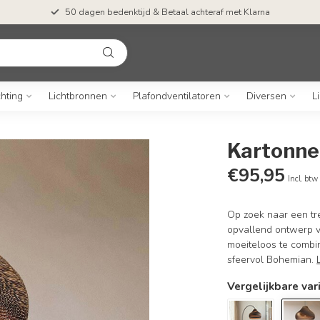
50 dagen bedenktijd & Betaal achteraf met Klarna
chting
Lichtbronnen
Plafondventilatoren
Diversen
L
Kartonne
€95,95
Incl. btw
Op zoek naar een tr
opvallend ontwerp v
moeiteloos te combin
sfeervol Bohemian.
Vergelijkbare var