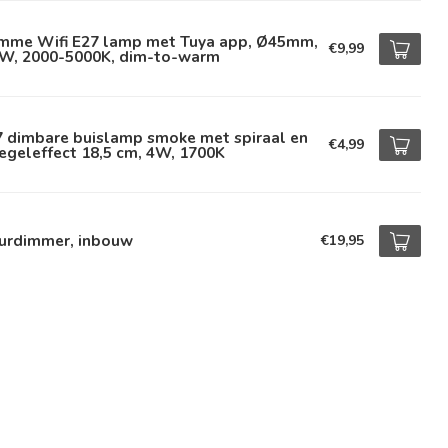
imme Wifi E27 lamp met Tuya app, Ø45mm,
€9,99
9W, 2000-5000K, dim-to-warm
7 dimbare buislamp smoke met spiraal en
€4,99
egeleffect 18,5 cm, 4W, 1700K
urdimmer, inbouw
€19,95