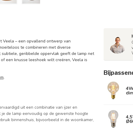
t Veela – een opvallend ontwerp van
moeiteloos te combineren met diverse
t subtiele, geribbelde oppervlak geeft de lamp net
 of een knusse leeshoek wilt creëren, Veela is
Bijpassen
cm
.
4W 
di
vaardigd uit een combinatie van ijzer en
dat je de lamp eenvoudig op de gewenste hoogte
4,5
gebruik binnenshuis, bijvoorbeeld in de woonkamer,
Ø6