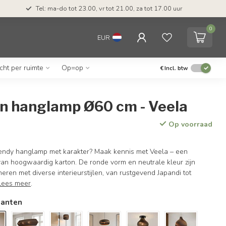
Tel: ma-do tot 23.00, vr tot 21.00, za tot 17.00 uur
0
EUR
icht per ruimte
Op=op
€
Incl. btw
n hanglamp Ø60 cm - Veela
Op voorraad
endy hanglamp met karakter? Maak kennis met Veela – een
an hoogwaardig karton. De ronde vorm en neutrale kleur zijn
eren met diverse interieurstijlen, van rustgevend Japandi tot
Lees meer
.
ianten