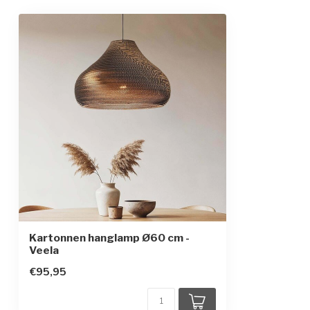
Afmetingen
Ø60 x 41 x 150
In hoogte verstelbaar
Beschermingsgraad
IP20
Beschermingsklasse
1
Kartonnen hanglamp Ø60 cm -
Veela
€95,95