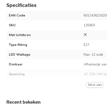
Specificaties
EAN Code
601143621620
SKU
125803
Met lichtbron
Type fitting
E27
LED Wattage
Max. 12 watt
Dimbaar
Afhankelijk van
Spanning
AC 220-240 Vo
Frequentie
50/60 Hz
Bekijk alles
Kleur armatuur
Zwart
Recent bekeken
Materiaal
IJzer en karton