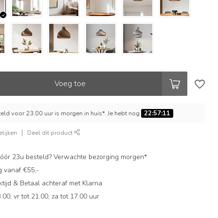
Voeg toe
ld voor 23.00 uur is morgen in huis*. Je hebt nog
22:57:10
lijken
Deel dit product
ór 23u besteld? Verwachte bezorging morgen*
g vanaf €55,-
ijd & Betaal achteraf met Klarna
.00, vr tot 21.00, za tot 17.00 uur