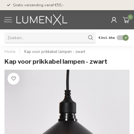
50 dagen bedenktijd &
Gratis verzending vanaf €55,-
met Klarna
0
MENU
€
Incl. btw
Home
/
Kap voor prikkabel lampen - zwart
Kap voor prikkabel lampen - zwart