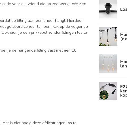
 code voor die vriend die op zee werkt. We zien
Los
oordat de fitting aan een snoer hangt. Hierdoor
 wordt geleverd zonder lampen. Klik op de volgende
. Ook dien je een
prikkabel zonder fittingen
los te
Han
(ex
roef je de hangende fitting vast met een 10
Han
la
E2
ker
ko
Het is niet nodig deze afdichtringen los te