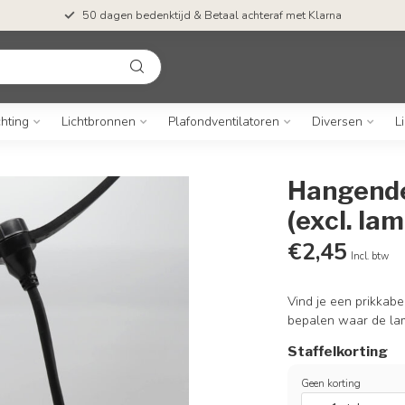
50 dagen bedenktijd & Betaal achteraf met Klarna
chting
Lichtbronnen
Plafondventilatoren
Diversen
L
Hangende 
(excl. la
€2,45
Incl. btw
Vind je een prikkabel
bepalen waar de l
Staffelkorting
Geen korting