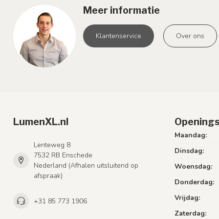
Meer informatie
Klantenservice
Over ons
LumenXL.nl
Openings
Maandag:
Lenteweg 8
Dinsdag:
7532 RB Enschede
Nederland (Afhalen uitsluitend op
Woensdag:
afspraak)
Donderdag:
Vrijdag:
+31 85 773 1906
Zaterdag: