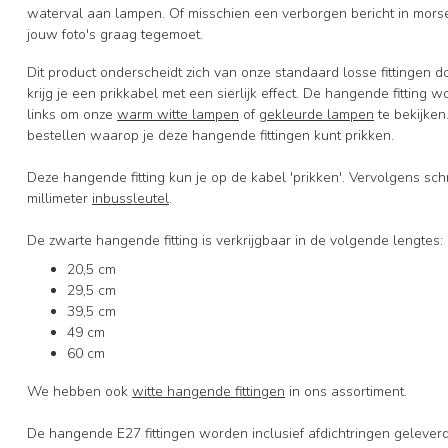
waterval aan lampen. Of misschien een verborgen bericht in morse
jouw foto's graag tegemoet.
Dit product onderscheidt zich van onze standaard losse fittingen d
krijg je een prikkabel met een sierlijk effect. De hangende fitting
links om onze
warm witte lampen
of
gekleurde lampen
te bekijken
bestellen waarop je deze hangende fittingen kunt prikken.
Deze hangende fitting kun je op de kabel 'prikken'. Vervolgens sch
millimeter
inbussleutel
.
De zwarte hangende fitting is verkrijgbaar in de volgende lengtes:
20,5 cm
29,5 cm
39,5 cm
49 cm
60 cm
We hebben ook
witte hangende fittingen
in ons assortiment.
De hangende E27 fittingen worden inclusief afdichtringen geleverd. 