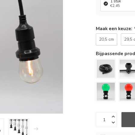
1 stuk
€2,45
Maak een keuze:
20,5 cm
29,5 
Bijpassende pro