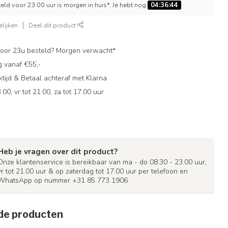
ld voor 23.00 uur is morgen in huis*. Je hebt nog
04:36:43
lijken
Deel dit product
oor 23u besteld? Morgen verwacht*
g vanaf €55,-
ijd & Betaal achteraf met Klarna
.00, vr tot 21.00, za tot 17.00 uur
Heb je vragen over dit product?
Onze klantenservice is bereikbaar van ma - do 08.30 - 23.00 uur,
vr tot 21.00 uur & op zaterdag tot 17.00 uur per telefoon en
WhatsApp op nummer +31 85 773 1906
de producten