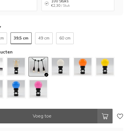
100 Stuks
€2,30
/ Stuk
*
39,5 cm
cm
49 cm
60 cm
ducten
Voeg toe