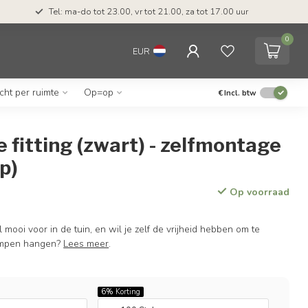
Tel: ma-do tot 23.00, vr tot 21.00, za tot 17.00 uur
0
EUR
icht per ruimte
Op=op
€
Incl. btw
fitting (zwart) - zelfmontage
mp)
Op voorraad
 mooi voor in de tuin, en wil je zelf de vrijheid hebben om te
ampen hangen?
Lees meer
.
6%
Korting