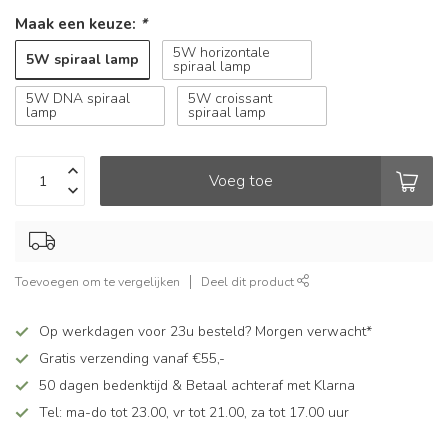
Maak een keuze:
*
5W horizontale
5W spiraal lamp
spiraal lamp
5W DNA spiraal
5W croissant
lamp
spiraal lamp
Voeg toe
Toevoegen om te vergelijken
Deel dit product
Op werkdagen voor 23u besteld? Morgen verwacht*
Gratis verzending vanaf €55,-
50 dagen bedenktijd & Betaal achteraf met Klarna
Tel: ma-do tot 23.00, vr tot 21.00, za tot 17.00 uur