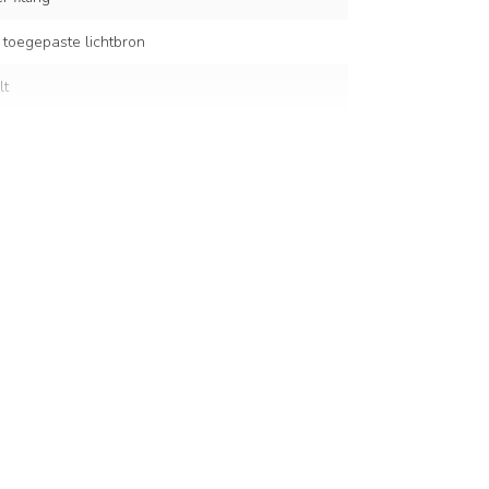
 toegepaste lichtbron
lt
abelverkorter