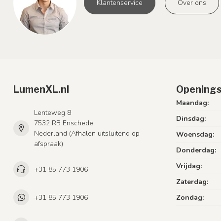
Klantenservice
Over ons
LumenXL.nl
Openings
Maandag:
Lenteweg 8
Dinsdag:
7532 RB Enschede
Nederland (Afhalen uitsluitend op
Woensdag:
afspraak)
Donderdag:
Vrijdag:
+31 85 773 1906
Zaterdag:
+31 85 773 1906
Zondag: