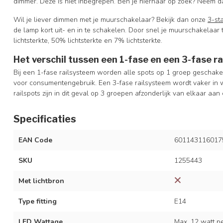
dimmer. Deze is niet inbegrepen. Ben je hiernaar op zoek? Neem da
Wil je liever dimmen met je muurschakelaar? Bekijk dan onze
3-st
de lamp kort uit- en in te schakelen. Door snel je muurschakelaar
lichtsterkte, 50% lichtsterkte en 7% lichtsterkte.
Het verschil tussen een 1-fase en een 3-fase r
Bij een 1-fase railsysteem worden alle spots op 1 groep geschakel
voor consumentengebruik. Een 3-fase railsysteem wordt vaker in w
railspots zijn in dit geval op 3 groepen afzonderlijk van elkaar aan 
Specificaties
EAN Code
601143116017
SKU
1255443
Met lichtbron
Type fitting
E14
LED Wattage
Max. 12 watt per