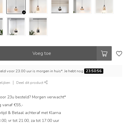
Voeg toe
ld voor 23.00 uur is morgen in huis*. Je hebt nog
23:50:55
lijken
Deel dit product
oor 23u besteld? Morgen verwacht*
g vanaf €55,-
ijd & Betaal achteraf met Klarna
.00, vr tot 21.00, za tot 17.00 uur