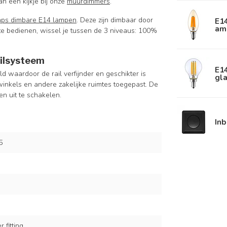
n een kijkje bij onze
muurdimmers
.
aps dimbare E14 lampen
. Deze zijn dimbaar door
E1
am
 te bedienen, wissel je tussen de 3 niveaus: 100%
ailsysteem
E1
d waardoor de rail verfijnder en geschikter is
gla
inkels en andere zakelijke ruimtes toegepast. De
en uit te schakelen.
In
5
 fitting