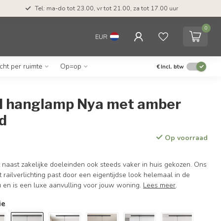
Tel: ma-do tot 23.00, vr tot 21.00, za tot 17.00 uur
0
EUR
icht per ruimte
Op=op
€
Incl. btw
ail hanglamp Nya met amber
nd
Op voorraad
t naast zakelijke doeleinden ook steeds vaker in huis gekozen. Ons
railverlichting past door een eigentijdse look helemaal in de
u en is een luxe aanvulling voor jouw woning.
Lees meer
.
ie