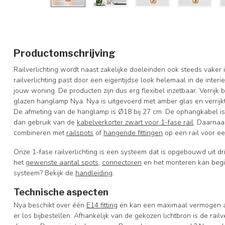
Productomschrijving
Railverlichting wordt naast zakelijke doeleinden ook steeds vaker
railverlichting past door een eigentijdse look helemaal in de inter
jouw woning. De producten zijn dus erg flexibel inzetbaar. Verrijk b
glazen hanglamp Nya. Nya is uitgevoerd met amber glas en verrijkt j
De afmeting van de hanglamp is Ø18 bij 27 cm. De ophangkabel i
dan gebruik van de
kabelverkorter zwart voor 1-fase rail
.
Daarnaas
combineren met
railspots
of
hangende fittingen
op een rail voor ee
Onze 1-fase railverlichting is een systeem dat is opgebouwd uit dri
het
gewenste aantal spots
,
connectoren
en het monteren kan begin
systeem? Bekijk de
handleiding
.
Technische aspecten
Nya beschikt over één
E14 fitting
en kan een maximaal vermogen aa
er los bijbestellen. Afhankelijk van de gekozen lichtbron is de rai