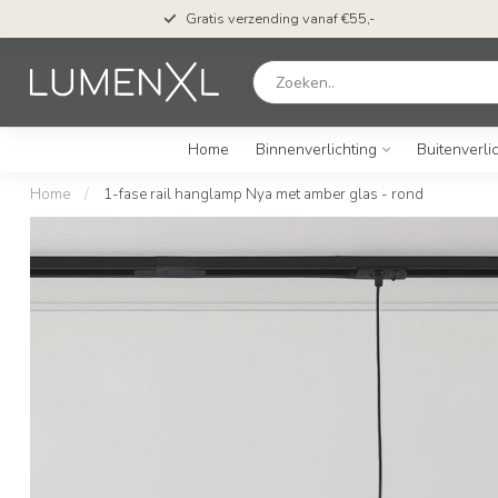
Gratis verzending vanaf €55,-
Home
Binnenverlichting
Buitenverli
Home
/
1-fase rail hanglamp Nya met amber glas - rond