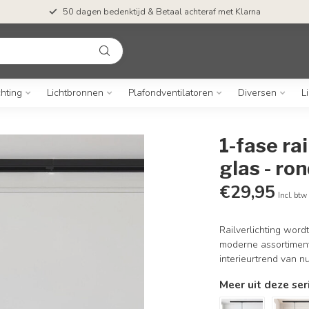
50 dagen bedenktijd & Betaal achteraf met Klarna
chting
Lichtbronnen
Plafondventilatoren
Diversen
L
1-fase r
glas - ro
€29,95
Incl. btw
Railverlichting word
moderne assortiment 
interieurtrend van n
Meer uit deze ser