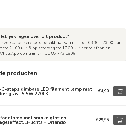
Heb je vragen over dit product?
Onze klantenservice is bereikbaar van ma - do 08.30 - 23.00 uur,
vr tot 21.00 uur & op zaterdag tot 17.00 uur per telefoon en
WhatsApp op nummer +31 85 773 1906
de producten
4 3-staps dimbare LED filament lamp met
€4,99
ber glas | 5,5W 2200K
afondlamp met smoke glas en
€29,95
egeleffect, 3-lichts - Orlando