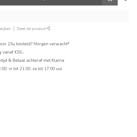
lijken
Deel dit product
oor 23u besteld? Morgen verwacht*
g vanaf €55,-
ijd & Betaal achteraf met Klarna
.00, vr tot 21.00, za tot 17.00 uur