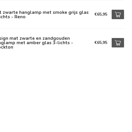
t zwarte hanglamp met smoke grijs glas
€65,95
ichts - Reno
sign mat zwarte en zandgouden
glamp met amber glas 3-lichts -
€65,95
ockton