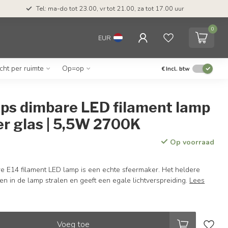
Tel: ma-do tot 23.00, vr tot 21.00, za tot 17.00 uur
0
EUR
icht per ruimte
Op=op
€
Incl. btw
aps dimbare LED filament lamp
er glas | 5,5W 2700K
Op voorraad
e E14 filament LED lamp is een echte sfeermaker. Het heldere
ten in de lamp stralen en geeft een egale lichtverspreiding.
Lees
Voeg toe