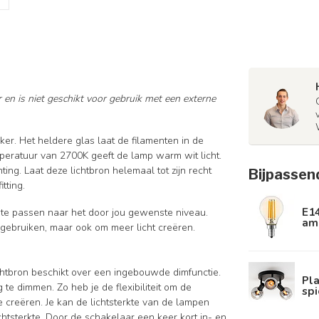
 en is niet geschikt voor gebruik met een externe
er. Het heldere glas laat de filamenten in de
mperatuur van 2700K geeft de lamp warm wit licht.
ting. Laat deze lichtbron helemaal tot zijn recht
Bijpassen
tting.
E1
n te passen naar het door jou gewenste niveau.
am
e gebruiken, maar ook om meer licht creëren.
chtbron beschikt over een ingebouwde dimfunctie.
Pl
te dimmen. Zo heb je de flexibiliteit om de
spi
e creëren. Je kan de lichtsterkte van de lampen
htsterkte. Door de schakelaar een keer kort in- en