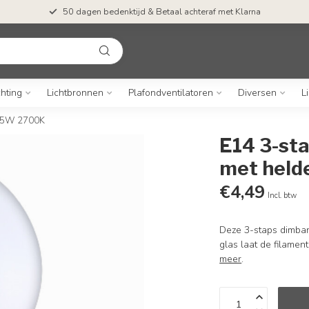
50 dagen bedenktijd & Betaal achteraf met Klarna
chting
Lichtbronnen
Plafondventilatoren
Diversen
L
 5,5W 2700K
E14 3-st
met held
€4,49
Incl. btw
Deze 3-staps dimbar
glas laat de filamen
meer
.