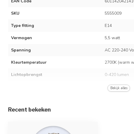
EAN Code
601142042141
SKU
5555009
Type fitting
E14
Vermogen
5,5 watt
Spanning
AC 220-240 Vo
Kleurtemperatuur
2700K (warm wi
Lichtopbrengst
0-420 lumen
Kleur
Transparant
Bekijk alles
Dimbaar
Ja, 3-staps dim
Recent bekeken
Vergelijkingswaarde
50 watt gloeil
Afmetingen
Ø4,5 x 7,5 cm