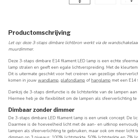
Productomschrijving
Let op: deze 3-staps dimbare lichtbron werkt via de wandschakelaar
muurdimmer.
Deze 3-staps dimbare E14 filament LED lamp is een echte sfeermak
lamp stralen en geeft een egale lichtverspreiding. Met de kleurte
Dit is uitermate geschikt voor het creëren van gezellige sfeerverlich
komen in jouw
wandlamp
,
plafondlamp
of
hanglamp
met een E14 fi
Dankzij de 3-staps dimfunctie is de lichtsterkte van de lampen aa
Hiermee heb je de flexibiliteit om de lampen als sfeerverlichting t
Dimbaar zonder dimmer
De 3-staps dimbare LED filament lamp is een uniek concept. De li
Daarmee is de hoeveelheid licht met de aan- en uitknop eenvoudig 
lampen als sfeerverlichting te gebruiken, maar ook om meer licht t
dimmen op 3 niveaus: 100% lichtsterkte, 50% lichtsterkte en 7% lic