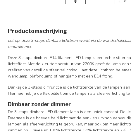
Productomschrijving
Let op: deze 3-staps dimbare lichtbron werkt via de wandschakelaar
muurdimmer.
Deze 3-staps dimbare E14 filament LED lamp is een echte sfeerma
lichteffect. Met de kleurtemperatuur van 2200K geeft de lamp een wa
creëren van gezellige sfeerverlichting. Laat deze lichtbron helemaa
wandlamp
,
plafondlamp
of
hanglamp
met een E14 fitting.
Dankzij de 3-staps dimfunctie is de lichtsterkte van de lampen aa
Hiermee heb je de flexibiliteit om de lampen als sfeerverlichting t
Dimbaar zonder dimmer
De 3-staps dimbare LED filament lamp is een uniek concept. De li
Daarmee is de hoeveelheid licht met de aan- en uitknop eenvoudig 
lampen als sfeerverlichting te gebruiken, maar ook om meer licht t
dimmen op 3 niveaus: 100% lichtsterkte, 50% lichtsterkte en 7% lic