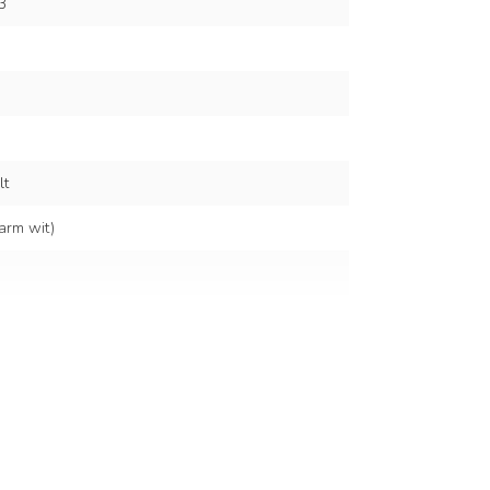
3
lt
arm wit)
baar
amp