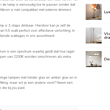
an de lamp is eenvoudig toe te passen zonder dat
chtbron is niet compatibel met externe dimmers.
Lux
p is 3-staps dimbaar. Hierdoor kan je zelf de
van 5,5 watt perfect voor effectieve verlichting. In
Vlo
llende wattages in ons assortiment.
dra
elvin is een spectrum waarbij geldt dat hoe lager
ampen van 2200K worden omschreven als extra
Des
ormige lampen met helder glas en amber glas en in
itting, maar wil je een andere vorm? Neem een
die bij jou past.