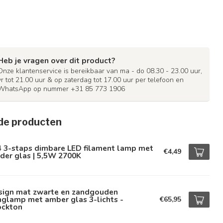
Heb je vragen over dit product?
Onze klantenservice is bereikbaar van ma - do 08.30 - 23.00 uur,
vr tot 21.00 uur & op zaterdag tot 17.00 uur per telefoon en
WhatsApp op nummer +31 85 773 1906
de producten
4 3-staps dimbare LED filament lamp met
€4,49
der glas | 5,5W 2700K
sign mat zwarte en zandgouden
glamp met amber glas 3-lichts -
€65,95
ockton