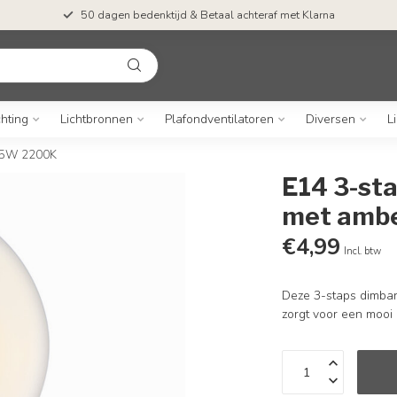
50 dagen bedenktijd & Betaal achteraf met Klarna
chting
Lichtbronnen
Plafondventilatoren
Diversen
L
5,5W 2200K
E14 3-st
met ambe
€4,99
Incl. btw
Deze 3-staps dimbar
zorgt voor een mooi 