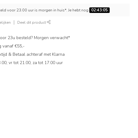
ld voor 23.00 uur is morgen in huis*. Je hebt nog
02:43:04
lijken
Deel dit product
oor 23u besteld? Morgen verwacht*
g vanaf €55,-
ijd & Betaal achteraf met Klarna
.00, vr tot 21.00, za tot 17.00 uur