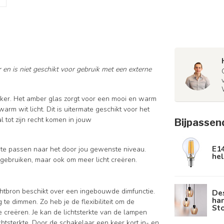
 en is niet geschikt voor gebruik met een externe
ker. Het amber glas zorgt voor een mooi en warm
rm wit licht. Dit is uitermate geschikt voor het
l tot zijn recht komen in jouw
Bijpassen
E1
n te passen naar het door jou gewenste niveau.
hel
e gebruiken, maar ook om meer licht creëren.
chtbron beschikt over een ingebouwde dimfunctie.
De
han
te dimmen. Zo heb je de flexibiliteit om de
St
e creëren. Je kan de lichtsterkte van de lampen
htsterkte. Door de schakelaar een keer kort in- en