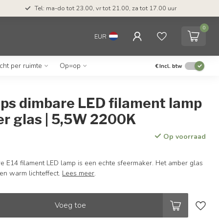
Tel: ma-do tot 23.00, vr tot 21.00, za tot 17.00 uur
0
EUR
icht per ruimte
Op=op
€
Incl. btw
aps dimbare LED filament lamp
r glas | 5,5W 2200K
Op voorraad
e E14 filament LED lamp is een echte sfeermaker. Het amber glas
en warm lichteffect.
Lees meer
.
Voeg toe