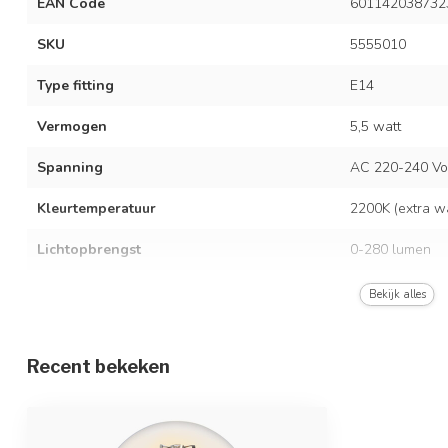
EAN Code
601142038732
SKU
5555010
Type fitting
E14
Vermogen
5,5 watt
Spanning
AC 220-240 Vo
Kleurtemperatuur
2200K (extra w
Lichtopbrengst
0-280 lumen
Kleur
Amber
Bekijk alles
Dimbaar
Ja, 3-staps dim
Recent bekeken
Vergelijkingswaarde
50 watt gloeil
Afmetingen
Ø4,5 x 7,5 cm