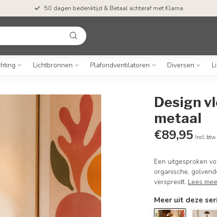
50 dagen bedenktijd & Betaal achteraf met Klarna
chting
Lichtbronnen
Plafondventilatoren
Diversen
L
Design v
metaal
€89,95
Incl. btw
Een uitgesproken vo
organische, golvende
verspreidt.
Lees mee
Meer uit deze ser