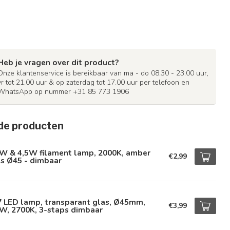
Heb je vragen over dit product?
Onze klantenservice is bereikbaar van ma - do 08.30 - 23.00 uur,
vr tot 21.00 uur & op zaterdag tot 17.00 uur per telefoon en
WhatsApp op nummer +31 85 773 1906
de producten
5W & 4,5W filament lamp, 2000K, amber
€2,99
s Ø45 - dimbaar
7 LED lamp, transparant glas, Ø45mm,
€3,99
W, 2700K, 3-staps dimbaar