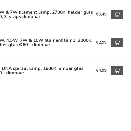
W & 7W filament lamp, 2700K, helder glas
€3,49
0, 3-staps dimbaar
5W, 4,5W, 7W & 10W filament lamp, 2000K,
€2,99
ber glas Ø60 - dimbaar
 DNA spiraal lamp, 1800K, amber glas
€4,99
0 - dimbaar