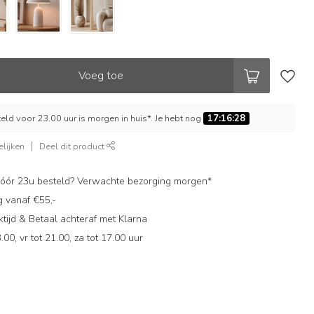
Voeg toe
ld voor 23.00 uur is morgen in huis*. Je hebt nog
17:16:27
lijken
Deel dit product
ór 23u besteld? Verwachte bezorging morgen*
g vanaf €55,-
ijd & Betaal achteraf met Klarna
.00, vr tot 21.00, za tot 17.00 uur