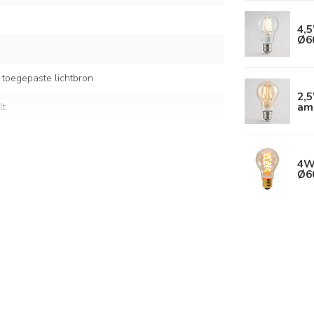
4,5
Ø6
 toegepaste lichtbron
2,
am
lt
4W
Ø6
 / snoer: 180 cm