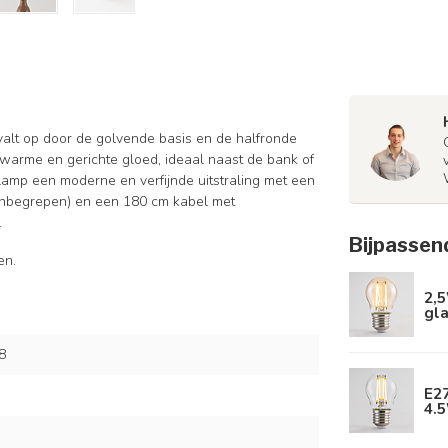
valt op door de golvende basis en de halfronde
n warme en gerichte gloed, ideaal naast de bank of
lamp een moderne en verfijnde uitstraling met een
et inbegrepen) en een 180 cm kabel met
.
Bijpassen
en.
2,
gla
8
E2
4.5