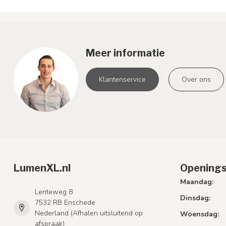
Meer informatie
Klantenservice
Over ons
LumenXL.nl
Openings
Maandag:
Lenteweg 8
Dinsdag:
7532 RB Enschede
Nederland (Afhalen uitsluitend op
Woensdag:
afspraak)