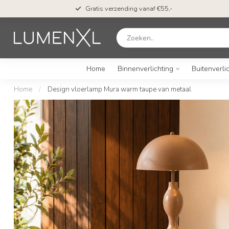
n*
Gratis verzending vanaf €55,-
Home
Binnenverlichting
Buitenverli
Home
/
Design vloerlamp Mura warm taupe van metaal