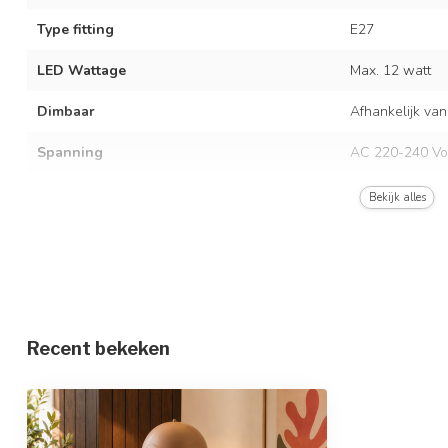
Type fitting
E27
LED Wattage
Max. 12 watt
Dimbaar
Afhankelijk van
Spanning
AC 220-240 Vo
Frequentie
50/60 Hz
Bekijk alles
Kleur armatuur
Warm taupe
Materiaal
Metaal
Afmetingen
Ø40 x 147,5 cm
Recent bekeken
Beschermingsgraad
IP20
Beschermingsklasse
2