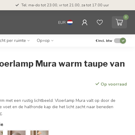
Tel: ma-do tot 23.00, vr tot 21.00, za tot 17.00 uur
0
EUR
icht per ruimte
Op=op
€
Incl. btw
loerlamp Mura warm taupe van
Op voorraad
rm met een rustig lichtbeeld. Vloerlamp Mura valt op door de
 voet en de halfronde kap die het licht zacht naar beneden
r
.
ie