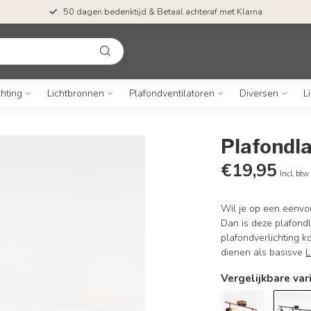
50 dagen bedenktijd & Betaal achteraf met Klarna
chting
Lichtbronnen
Plafondventilatoren
Diversen
L
Plafondla
€19,95
Incl. btw
Wil je op een eenvo
Dan is deze plafondl
plafondverlichting ko
dienen als basisve
L
Vergelijkbare var