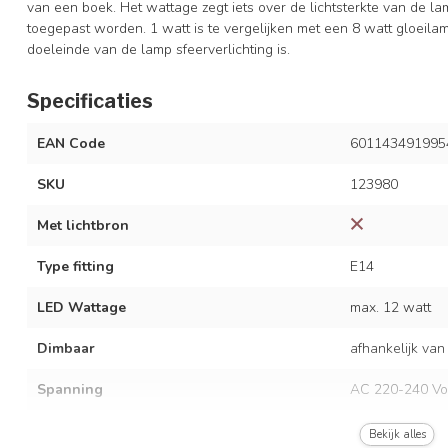
van een boek. Het wattage zegt iets over de lichtsterkte van de la
toegepast worden. 1 watt is te vergelijken met een 8 watt gloeila
doeleinde van de lamp sfeerverlichting is.
Specificaties
EAN Code
601143491995
SKU
123980
Met lichtbron
Type fitting
E14
LED Wattage
max. 12 watt
Dimbaar
afhankelijk van
Spanning
AC 220-240 Vo
Frequentie
50/60 Hz
Bekijk alles