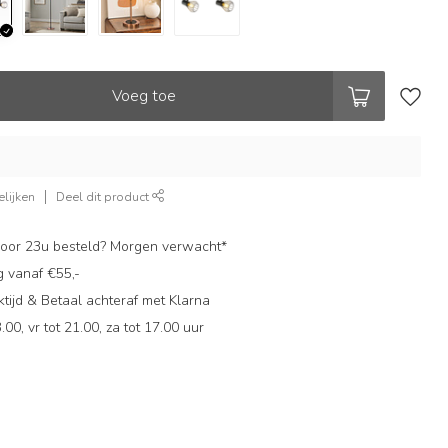
Voeg toe
lijken
Deel dit product
oor 23u besteld? Morgen verwacht*
g vanaf €55,-
ijd & Betaal achteraf met Klarna
.00, vr tot 21.00, za tot 17.00 uur