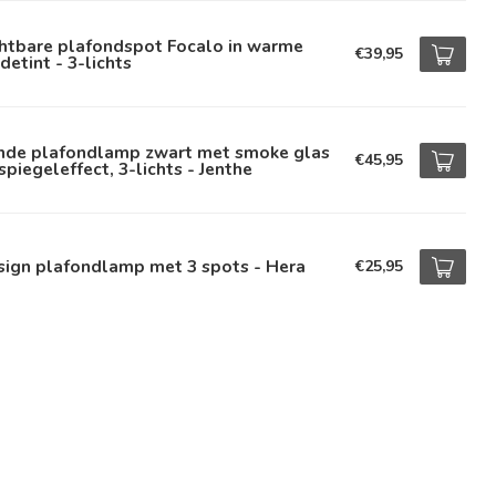
chtbare plafondspot Focalo in warme
€39,95
detint - 3-lichts
nde plafondlamp zwart met smoke glas
€45,95
spiegeleffect, 3-lichts - Jenthe
sign plafondlamp met 3 spots - Hera
€25,95