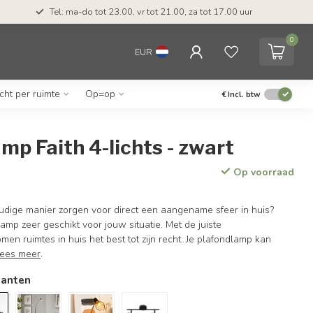
Tel: ma-do tot 23.00, vr tot 21.00, za tot 17.00 uur
0
EUR
icht per ruimte
Op=op
€
Incl. btw
mp Faith 4-lichts - zwart
Op voorraad
udige manier zorgen voor direct een aangename sfeer in huis?
amp zeer geschikt voor jouw situatie. Met de juiste
men ruimtes in huis het best tot zijn recht. Je plafondlamp kan
ees meer
.
ianten