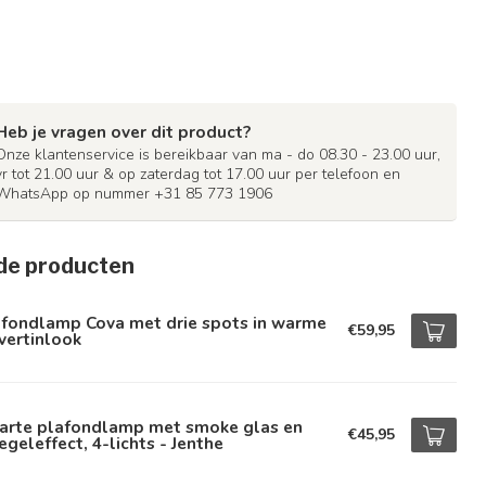
Heb je vragen over dit product?
Onze klantenservice is bereikbaar van ma - do 08.30 - 23.00 uur,
vr tot 21.00 uur & op zaterdag tot 17.00 uur per telefoon en
WhatsApp op nummer +31 85 773 1906
de producten
afondlamp Cova met drie spots in warme
€59,95
vertinlook
arte plafondlamp met smoke glas en
€45,95
egeleffect, 4-lichts - Jenthe