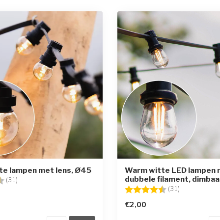
te lampen met lens, Ø45
Warm witte LED lampen 
dubbele filament, dimbaa
g:
4.8 uit 5 sterren
(31)
Beoordeling:
4.6 uit 5 ster
(31)
€2,00