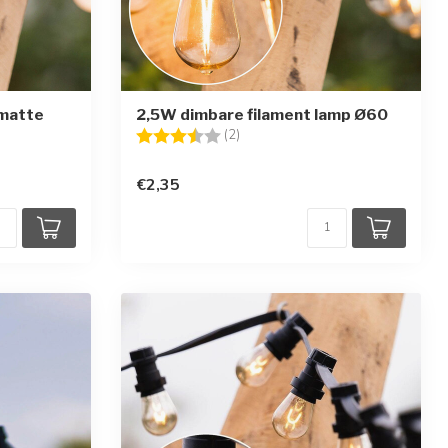
matte
2,5W dimbare filament lamp Ø60
Beoordeling:
3.5 uit 5 sterren
(2)
en
€2,35