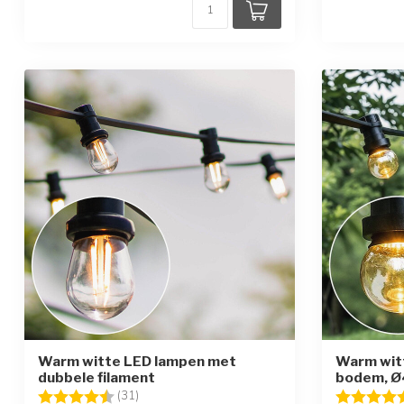
Warm witte LED lampen met
Warm witt
dubbele filament
bodem, Ø
Beoordeling:
4.6 uit 5 sterren
Beoordelin
(31)