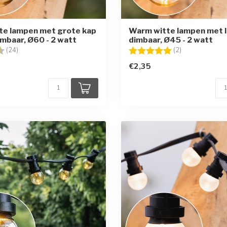
te lampen met grote kap
Warm witte lampen met l
imbaar, Ø60 - 2 watt
dimbaar, Ø45 - 2 watt
g:
4.7 uit 5 sterren
Beoordeling:
5.0 uit 5 sterr
(24)
(2)
€2,35