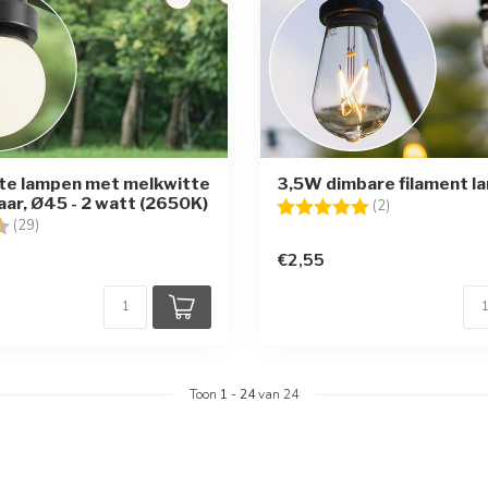
te lampen met melkwitte
3,5W dimbare filament l
aar, Ø45 - 2 watt (2650K)
Beoordeling:
5.0 uit 5 sterr
(2)
g:
4.6 uit 5 sterren
(29)
€2,55
Toon
1
-
24
van 24