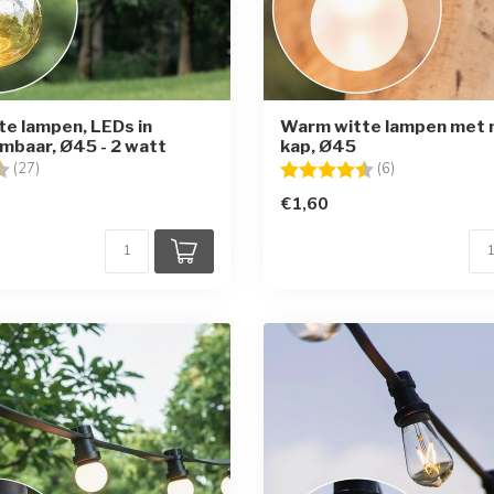
e lampen, LEDs in
Warm witte lampen met 
mbaar, Ø45 - 2 watt
kap, Ø45
g:
4.8 uit 5 sterren
Beoordeling:
4.7 uit 5 sterr
(27)
(6)
€1,60