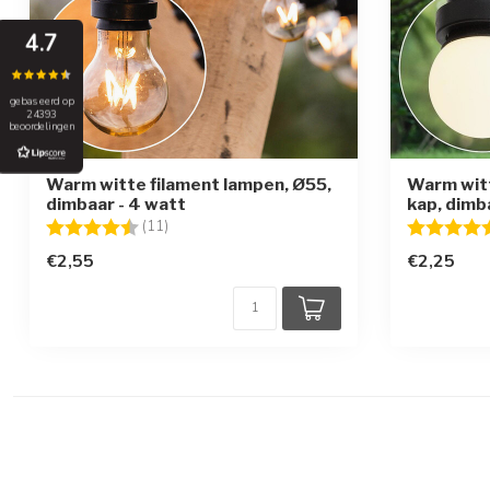
4.7
gebaseerd op
24393
beoordelingen
Warm witte filament lampen, Ø55,
Warm wit
dimbaar - 4 watt
kap, dimb
Beoordeling:
4.6 uit 5 sterren
Beoordelin
(11)
€2,55
€2,25