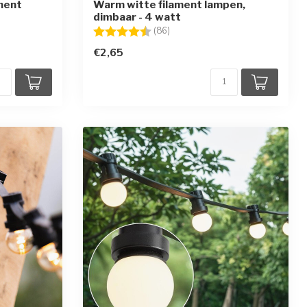
ment
Warm witte filament lampen,
dimbaar - 4 watt
en
Beoordeling:
4.7 uit 5 sterren
(86)
€2,65