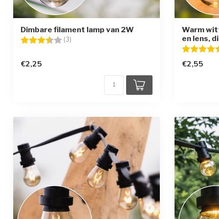
Dimbare filament lamp van 2W
Warm wit
en lens, d
Beoordeling:
3.3 uit 5 sterren
(3)
Beoordelin
€2,25
€2,55