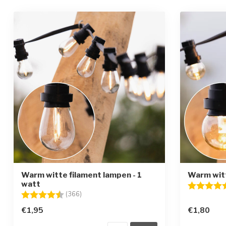
Warm witte filament lampen - 1
Warm wit
watt
Beoordelin
Beoordeling:
4.6 uit 5 sterren
(366)
€1,95
€1,80