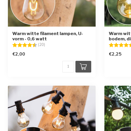
Warm witte filament lampen, U-
Warm witt
vorm - 0,6 watt
bodem, di
Beoordeling:
4.8 uit 5 sterren
Beoordelin
(20)
€2,00
€2,25