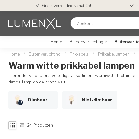
t*
Gratis verzending vanaf €55,-
5
Home
Binnenverlichting
Buitenverli
Home
/
Buitenverlichting
/
Prikkabels
/
Prikkabel lampen
/
Warm witte prikkabel lampen
Hieronder vindt u ons volledige assortiment warmwitte ledlampen 
dat de lamp op de grond valt.
Dimbaar
Niet-dimbaar
24
Producten