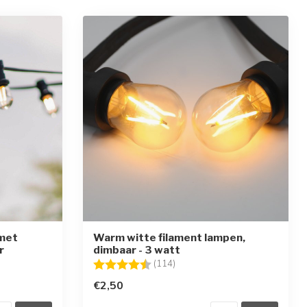
met
Warm witte filament lampen,
r
dimbaar - 3 watt
ren
Beoordeling:
4.7 uit 5 sterren
(114)
€2,50