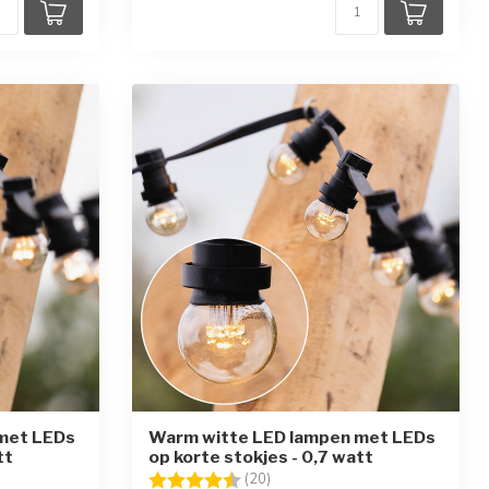
met LEDs
Warm witte LED lampen met LEDs
tt
op korte stokjes - 0,7 watt
erren
Beoordeling:
4.7 uit 5 sterren
(20)