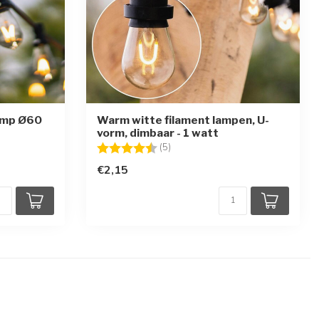
amp Ø60
Warm witte filament lampen, U-
vorm, dimbaar - 1 watt
en
Beoordeling:
4.6 uit 5 sterren
(5)
€2,15