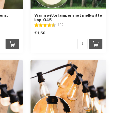
ens,
Warm witte lampen met melkwitte
kap, Ø45
en
Beoordeling:
4.6 uit 5 sterren
(102)
€1,60