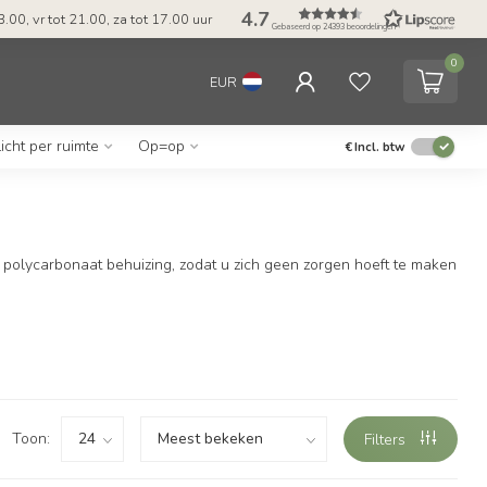
4.7
.00, vr tot 21.00, za tot 17.00 uur
Gebaseerd op 24393 beoordelingen
0
EUR
Licht per ruimte
Op=op
€
Incl. btw
polycarbonaat behuizing, zodat u zich geen zorgen hoeft te maken
Toon:
Filters