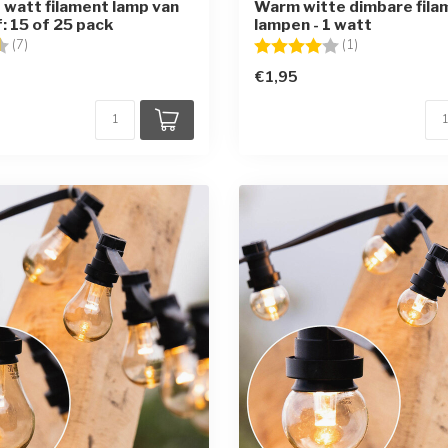
 watt filament lamp van
Warm witte dimbare fila
: 15 of 25 pack
lampen - 1 watt
g:
4.9 uit 5 sterren
Beoordeling:
4.0 uit 5 sterr
(7)
(1)
€1,95