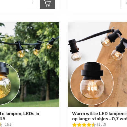
e lampen, LEDs in
Warm witte LED lampen 
45
op lange stokjes - 0,7 wa
g:
4.7 uit 5 sterren
Beoordeling:
4.7 uit 5 st
(161)
(108)