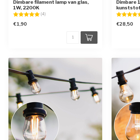
Dimbare filament lamp van glas,
Dimbare 1
1W, 2200K
kunststof
Beoordeling:
5.0 uit 5 sterren
Beoordelin
(4)
€1,90
€28,50