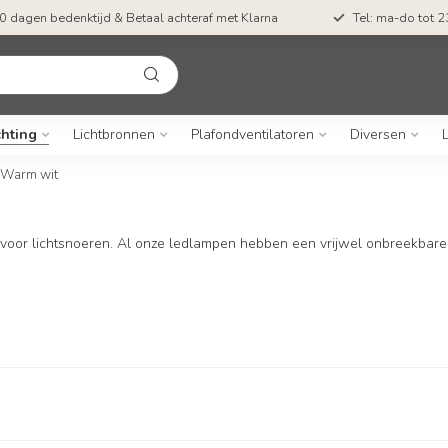
0 dagen bedenktijd & Betaal achteraf met Klarna
Tel: ma-do tot 23
chting
Lichtbronnen
Plafondventilatoren
Diversen
Warm wit
voor lichtsnoeren. Al onze ledlampen hebben een vrijwel onbreekbare 