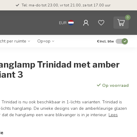
Tel: ma-do tot 23.00, vr tot 21.00, za tot 17.00 uur
0
EUR
icht per ruimte
Op=op
€
Incl. btw
 hanglamp Trinidad met amber
iant 3
Op voorraad
rinidad is nu ook beschikbaar in 1-lichts varianten. Trinidad is
lichts hanglamp. De unieke designs van de amberkleurige glazen
 dat de hanglamp een ware blikvanger is in je interieur.
Lees
ie