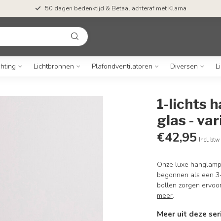
50 dagen bedenktijd & Betaal achteraf met Klarna
chting
Lichtbronnen
Plafondventilatoren
Diversen
L
1-lichts
glas - var
€42,95
Incl. btw
Onze luxe hanglamp T
begonnen als een 3-
bollen zorgen ervoor
meer
.
Meer uit deze ser