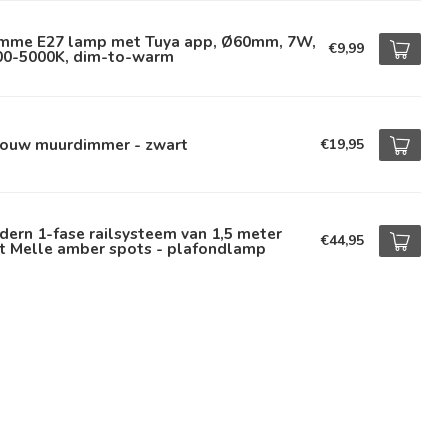
imme E27 lamp met Tuya app, Ø60mm, 7W,
€9,99
00-5000K, dim-to-warm
bouw muurdimmer - zwart
€19,95
ern 1-fase railsysteem van 1,5 meter
€44,95
t Melle amber spots - plafondlamp