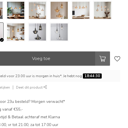
Voeg toe
ld voor 23.00 uur is morgen in huis*. Je hebt nog
18:44:29
lijken
Deel dit product
oor 23u besteld? Morgen verwacht*
g vanaf €55,-
ijd & Betaal achteraf met Klarna
.00, vr tot 21.00, za tot 17.00 uur