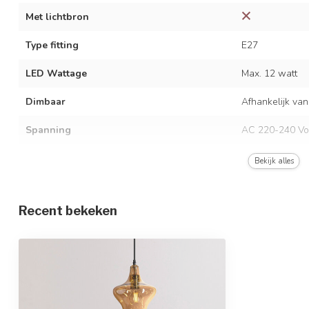
Met lichtbron
Type fitting
E27
LED Wattage
Max. 12 watt
Dimbaar
Afhankelijk van
Spanning
AC 220-240 Vo
Frequentie
50/60 Hz
Bekijk alles
Kleur armatuur
Zwart met ambe
Recent bekeken
Materiaal
IJzer en glas
Afmetingen
Ø20 x 23 x 146
In hoogte verstelbaar
Beschermingsgraad
IP20