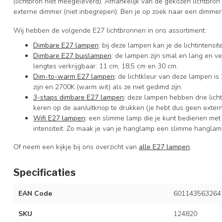
(lichtbron niet meegeleverd). Afhankelijk van de gekozen lichtbr
externe dimmer (niet inbegrepen). Ben je op zoek naar een dimmer
Wij hebben de volgende E27 lichtbronnen in ons assortiment:
Dimbare E27 lampen
: bij deze lampen kan je de lichtintens
Dimbare E27 buislampen
: de lampen zijn smal en lang en ver
lengtes verkrijgbaar: 11 cm, 18,5 cm en 30 cm.
Dim-to-warm E27 lampen
:
de lichtkleur van deze lampen is 
zijn en 2700K (warm wit) als ze niet gedimd zijn.
3-staps dimbare E27 lampen
:
deze lampen hebben drie licht
keren op de aan/uitknop te drukken (je hebt dus geen exter
Wifi E27 lampen
:
een slimme lamp die je kunt bedienen met
intensiteit. Zo maak je van je hanglamp een slimme hanglam
Of neem een kijkje bij ons overzicht van
alle E27 lampen
.
Specificaties
EAN Code
601143563264
SKU
124820