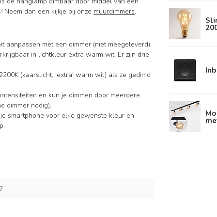
on is de hanglamp dimbaar door middel van een
? Neem dan een kijkje bij onze
muurdimmers
.
Sl
20
iteit aanpassen met een dimmer (niet meegeleverd).
krijgbaar in lichtkleur extra warm wit. Er zijn drie
In
2200K (kaarslicht, 'extra' warm wit) als ze gedimd
intensiteiten en kun je dimmen door meerdere
ne dimmer nodig).
Mod
 je smartphone voor elke gewenste kleur en
me
p.
7