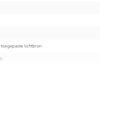
 toegepaste lichtbron
lt
r glas
 cm