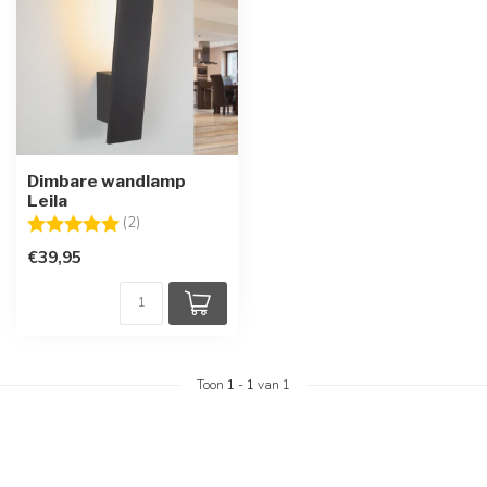
Dimbare wandlamp
Leila
Beoordeling:
5.0 uit 5 sterren
(2)
€39,95
Toon
1
-
1
van 1