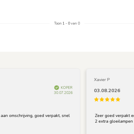
Toon
1
-
0
van 0
Xavier P
KOPER
03.08.2026
30.07.2026
 omschrijving, goed verpakt, snel
Zeer goed verpakt en op 
2 extra gloeilampen bij,