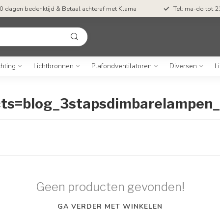
0 dagen bedenktijd & Betaal achteraf met Klarna
Tel: ma-do tot 23
chting
Lichtbronnen
Plafondventilatoren
Diversen
L
ucts=blog_3stapsdimbarelampen
Geen producten gevonden!
GA VERDER MET WINKELEN