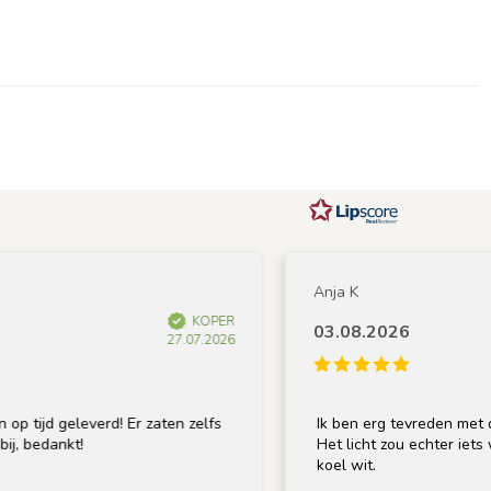
Anja K
KOPER
03.08.2026
27.07.2026
tijd geleverd! Er zaten zelfs
Ik ben erg tevreden met de l
 bedankt!
Het licht zou echter iets war
koel wit.