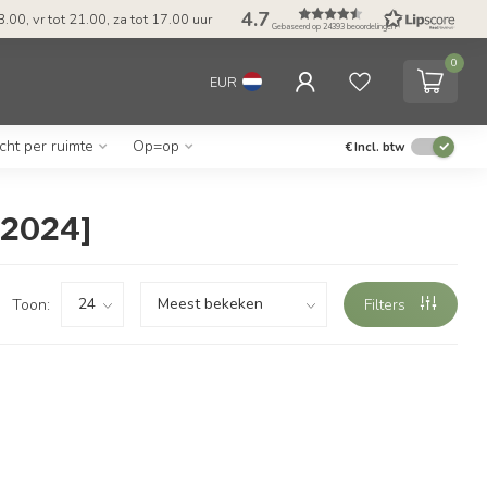
4.7
.00, vr tot 21.00, za tot 17.00 uur
Gebaseerd op 24393 beoordelingen
0
EUR
icht per ruimte
Op=op
€
Incl. btw
_2024]
Toon:
Filters