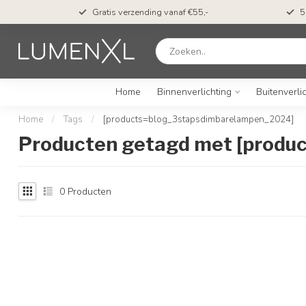
t*
Gratis verzending vanaf €55,-
5
Home
Binnenverlichting
Buitenverli
Home
/
Tags
/
[products=blog_3stapsdimbarelampen_2024]
Producten getagd met [prod
0
Producten