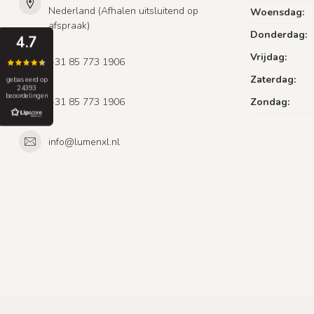
Nederland (Afhalen uitsluitend op
Woensdag:
afspraak)
Donderdag:
4.7
Vrijdag:
+31 85 773 1906
Zaterdag:
gebaseerd op
24393
beoordelingen
+31 85 773 1906
Zondag:
info@lumenxl.nl