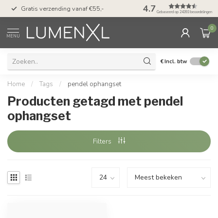
50 dagen bedenktijd &
4.7
Gratis verzending vanaf €55,-
met Klarna
Gebaseerd op 24393 beoordelingen
0
MENU
€
Incl. btw
Home
/
Tags
/
pendel ophangset
Producten getagd met pendel
ophangset
Filters