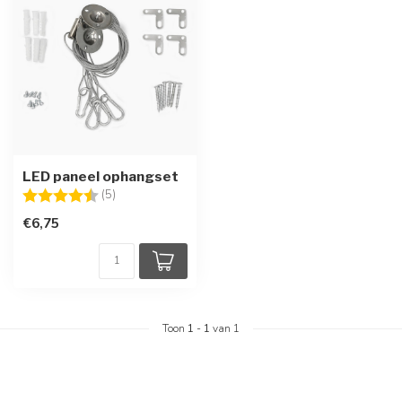
LED paneel ophangset
Beoordeling:
4.6 uit 5 sterren
(5)
€6,75
Toon
1
-
1
van 1