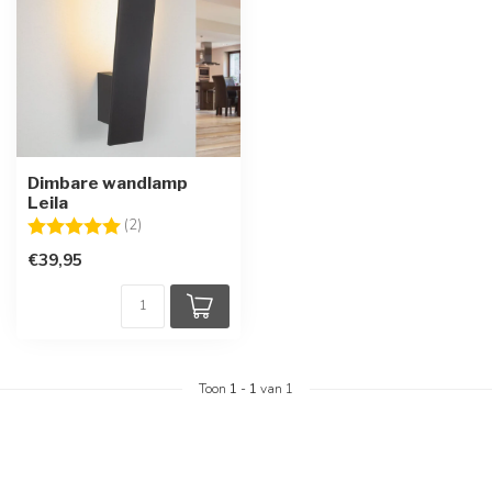
Dimbare wandlamp
Leila
Beoordeling:
5.0 uit 5 sterren
(2)
€39,95
Toon
1
-
1
van 1