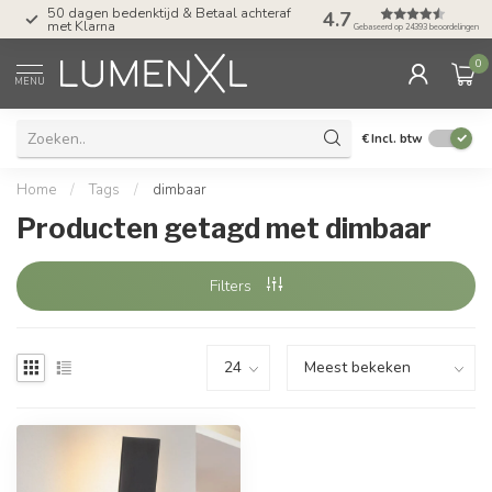
50 dagen bedenktijd & Betaal achteraf
Tel: ma-do tot 23.00, v
4.7
met Klarna
17.00 uur
Gebaseerd op 24393 beoordelingen
0
MENU
€
Incl. btw
Home
/
Tags
/
dimbaar
Producten getagd met dimbaar
Filters