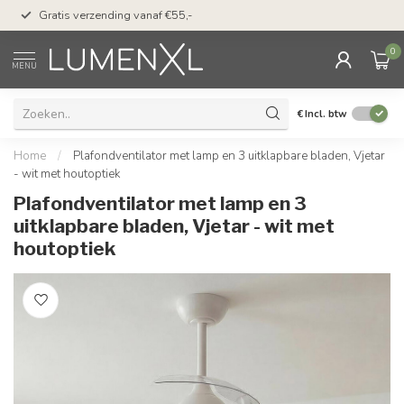
50 dagen bedenktijd &
Gratis verzending vanaf €55,-
met Klarna
0
MENU
€
Incl. btw
Home
/
Plafondventilator met lamp en 3 uitklapbare bladen, Vjetar
- wit met houtoptiek
Plafondventilator met lamp en 3
uitklapbare bladen, Vjetar - wit met
houtoptiek