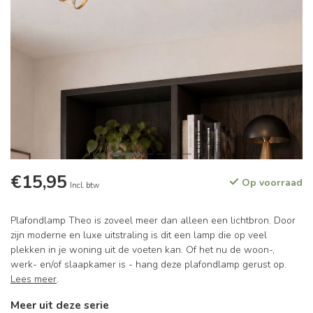
€15,95
Op voorraad
Incl. btw
Plafondlamp Theo is zoveel meer dan alleen een lichtbron. Door
zijn moderne en luxe uitstraling is dit een lamp die op veel
plekken in je woning uit de voeten kan. Of het nu de woon-,
werk- en/of slaapkamer is - hang deze plafondlamp gerust op.
Lees meer
.
Meer uit deze serie