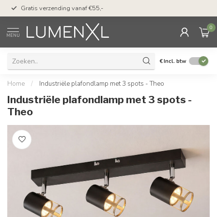
50 dagen bedenktijd &
Gratis verzending vanaf €55,-
met Klarna
0
MENU
€
Incl. btw
Home
/
Industriële plafondlamp met 3 spots - Theo
Industriële plafondlamp met 3 spots -
Theo