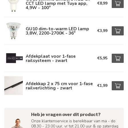
CCT LED lamp met Tuya app,
€8,99
4,9W - 100°
GU10 dim-to-warm LED lamp
€3,99
3,8W, 2200-2700K - 36°
Afdekplaat voor 1-fase
€5,95
railsysteem - zwart
Afdekkap 2 x 75 cm voor 1-fase
€1,99
railverlichting - zwart
Heb je vragen over dit product?
Onze klantenservice is bereikbaar van ma - do
08.30 - 23.00 uur, vr tot 21.00 uur & op zaterdag