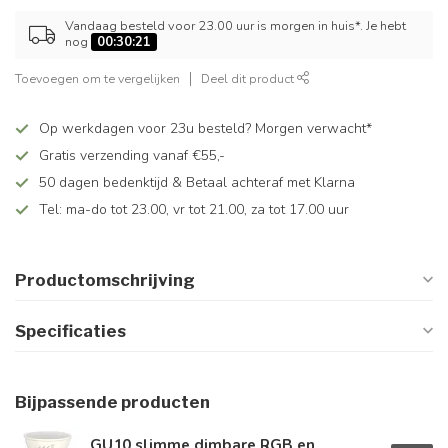
Vandaag besteld voor 23.00 uur is morgen in huis*. Je hebt
nog
00:30:21
Toevoegen om te vergelijken
Deel dit product
Op werkdagen voor 23u besteld? Morgen verwacht*
Gratis verzending vanaf €55,-
50 dagen bedenktijd & Betaal achteraf met Klarna
Tel: ma-do tot 23.00, vr tot 21.00, za tot 17.00 uur
Productomschrijving
Specificaties
Bijpassende producten
GU10 slimme dimbare RGB en