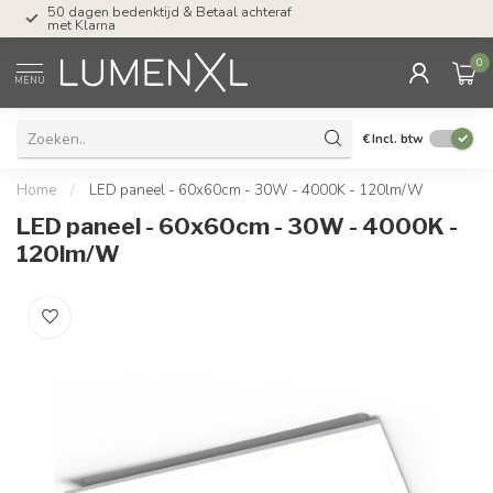
50 dagen bedenktijd & Betaal achteraf
Tel: ma-do tot 23.00, v
met Klarna
17.00 uur
0
MENU
€
Incl. btw
Home
/
LED paneel - 60x60cm - 30W - 4000K - 120lm/W
LED paneel - 60x60cm - 30W - 4000K -
120lm/W