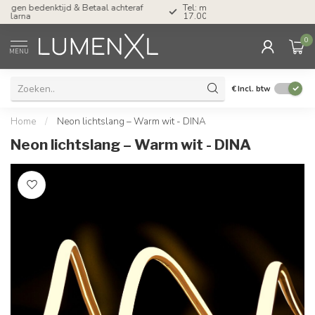
Tel: ma-do tot 23.00, vr tot 21.00, za tot
17.00 uur
0
MENU
€
Incl. btw
Home
/
Neon lichtslang – Warm wit - DINA
Neon lichtslang – Warm wit - DINA