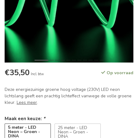
€35,50
Op voorraad
Incl. btw
Deze energiezuinige groene hoog voltage (230V) LED neon
lichtslang geeft een prachtig lichteffect vanwege de volle groene
kleur.
Lees meer
.
Maak een keuze:
*
5 meter - LED
25 meter - LED
Neon – Groen -
Neon – Groen -
DINA
DINA