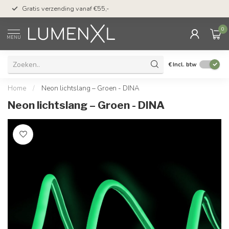
50 dagen bedenktijd &
Gratis verzending vanaf €55,-
met Klarna
0
MENU
€
Incl. btw
Home
/
Neon lichtslang – Groen - DINA
Neon lichtslang – Groen - DINA