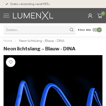
50 dagen bedenktijd &
Gratis verzending vanaf €55,-
met Klarna
0
MENU
€
Incl. btw
Home
/
Neon lichtslang – Blauw - DINA
Neon lichtslang – Blauw - DINA