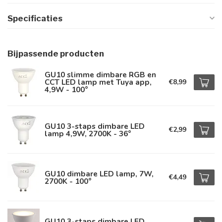
Specificaties
Bijpassende producten
GU10 slimme dimbare RGB en
CCT LED lamp met Tuya app,
€8,99
4,9W - 100°
GU10 3-staps dimbare LED
€2,99
lamp 4,9W, 2700K - 36°
GU10 dimbare LED lamp, 7W,
€4,49
2700K - 100°
GU10 3-staps dimbare LED