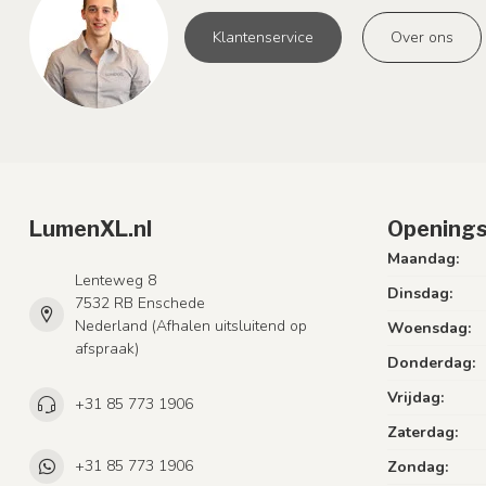
Klantenservice
Over ons
LumenXL.nl
Openings
Maandag:
Lenteweg 8
Dinsdag:
7532 RB Enschede
Nederland (Afhalen uitsluitend op
Woensdag:
afspraak)
Donderdag:
Vrijdag:
+31 85 773 1906
Zaterdag:
+31 85 773 1906
Zondag: