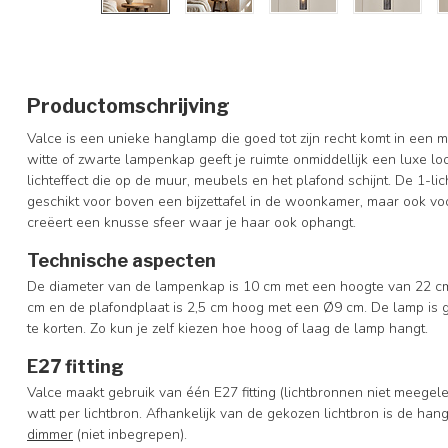
Productomschrijving
Valce is een unieke hanglamp die goed tot zijn recht komt in een m
witte of zwarte lampenkap geeft je ruimte onmiddellijk een luxe lo
lichteffect die op de muur, meubels en het plafond schijnt. De 1-l
geschikt voor boven een bijzettafel in de woonkamer, maar ook vo
creëert een knusse sfeer waar je haar ook ophangt.
Technische aspecten
De diameter van de lampenkap is 10 cm met een hoogte van 22 c
cm en de plafondplaat is 2,5 cm hoog met een Ø9 cm. De lamp is 
te korten. Zo kun je zelf kiezen hoe hoog of laag de lamp hangt.
E27 fitting
Valce maakt gebruik van één E27 fitting (lichtbronnen niet meegel
watt per lichtbron. Afhankelijk van de gekozen lichtbron is de h
dimmer
(niet inbegrepen).