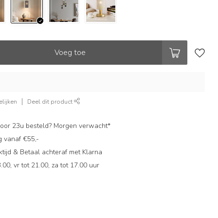
Voeg toe
lijken
Deel dit product
oor 23u besteld? Morgen verwacht*
g vanaf €55,-
ijd & Betaal achteraf met Klarna
.00, vr tot 21.00, za tot 17.00 uur