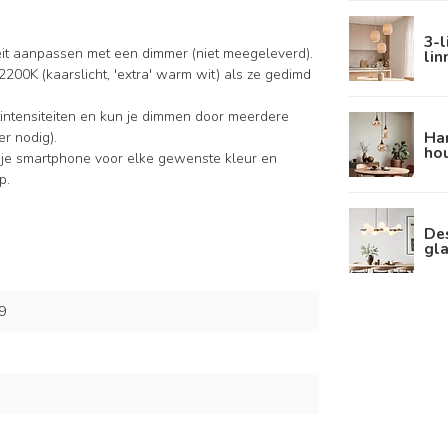
3-
iteit aanpassen met een dimmer (niet meegeleverd).
li
2200K (kaarslicht, 'extra' warm wit) als ze gedimd
intensiteiten en kun je dimmen door meerdere
Ha
r nodig).
hou
 je smartphone voor elke gewenste kleur en
p.
De
gla
9