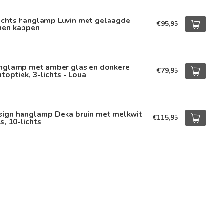
lichts hanglamp Luvin met gelaagde
€95,95
nnen kappen
nglamp met amber glas en donkere
€79,95
toptiek, 3-lichts - Loua
sign hanglamp Deka bruin met melkwit
€115,95
s, 10-lichts