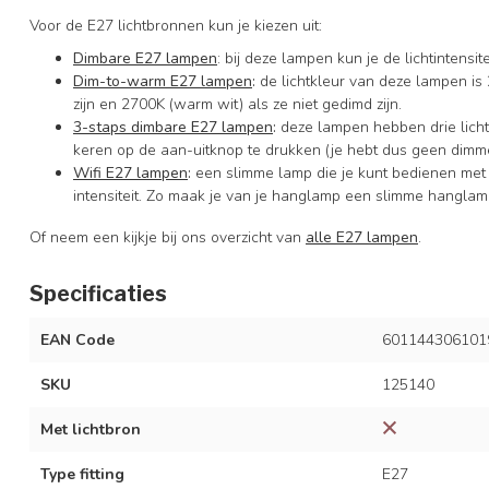
Voor de E27 lichtbronnen kun je kiezen uit:
Dimbare E27 lampen
: bij deze lampen kun je de lichtintens
Dim-to-warm E27 lampen
:
de lichtkleur van deze lampen is 
zijn en 2700K (warm wit) als ze niet gedimd zijn.
3-staps dimbare E27 lampen
:
deze lampen hebben drie licht
keren op de aan-uitknop te drukken (je hebt dus geen dimme
Wifi E27 lampen
:
een slimme lamp die je kunt bedienen met
intensiteit. Zo maak je van je hanglamp een slimme hanglam
Of neem een kijkje bij ons overzicht van
alle E27 lampen
.
Specificaties
EAN Code
601144306101
SKU
125140
Met lichtbron
Type fitting
E27