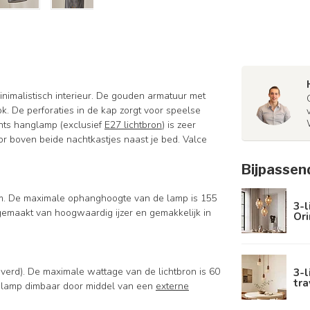
inimalistisch interieur. De gouden armatuur met
ok. De perforaties in de kap zorgt voor speelse
ichts hanglamp (exclusief
E27 lichtbron
) is zeer
or boven beide nachtkastjes naast je bed. Valce
Bijpassen
m. De maximale ophanghoogte van de lamp is 155
3-l
gemaakt van hoogwaardig ijzer en gemakkelijk in
Ori
3-l
everd). De maximale wattage van de lichtbron is 60
tra
anglamp dimbaar door middel van een
externe