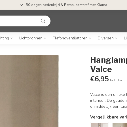
50 dagen bedenktijd & Betaal achteraf met Klarna
chting
Lichtbronnen
Plafondventilatoren
Diversen
L
Hanglamp
Valce
€6,95
Incl. btw
Valce is een unieke 
interieur. De gouden
onmiddellijk een lux
Vergelijkbare var