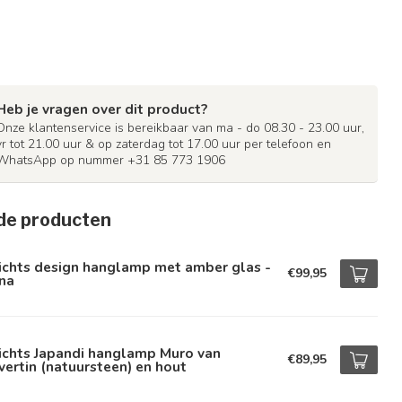
Heb je vragen over dit product?
Onze klantenservice is bereikbaar van ma - do 08.30 - 23.00 uur,
vr tot 21.00 uur & op zaterdag tot 17.00 uur per telefoon en
WhatsApp op nummer +31 85 773 1906
de producten
ichts design hanglamp met amber glas -
€99,95
na
ichts Japandi hanglamp Muro van
€89,95
vertin (natuursteen) en hout