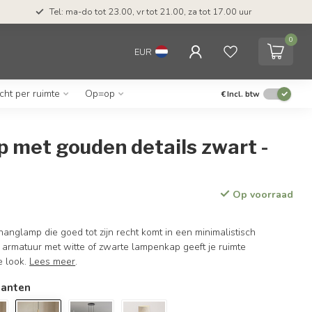
Tel: ma-do tot 23.00, vr tot 21.00, za tot 17.00 uur
0
EUR
icht per ruimte
Op=op
€
Incl. btw
 met gouden details zwart -
Op voorraad
hanglamp die goed tot zijn recht komt in een minimalistisch
 armatuur met witte of zwarte lampenkap geeft je ruimte
e look.
Lees meer
.
ianten