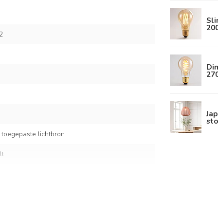
Sl
20
2
Dim
27
Jap
sto
 toegepaste lichtbron
lt
koperkleurige details