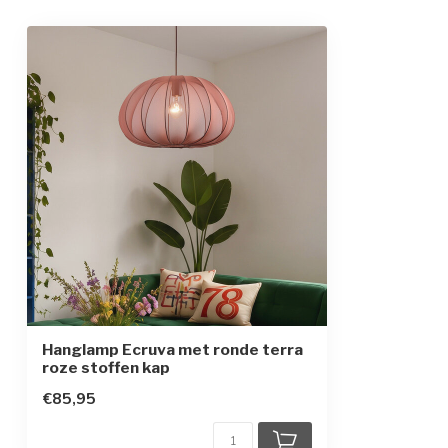
Afmetingen
Ø50 x 184 cm /
In hoogte verstelbaar
Beschermingsgraad
IP20
Beschermingsklasse
1
Hanglamp Ecruva met ronde terra
roze stoffen kap
€85,95