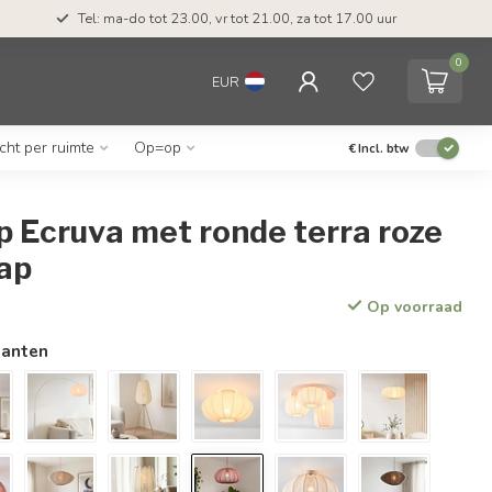
Tel: ma-do tot 23.00, vr tot 21.00, za tot 17.00 uur
0
EUR
icht per ruimte
Op=op
€
Incl. btw
 Ecruva met ronde terra roze
kap
Op voorraad
ianten