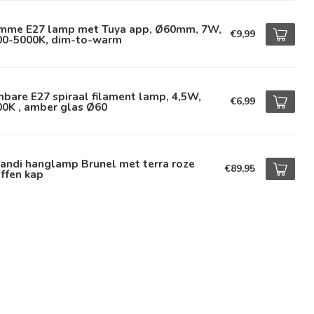
imme E27 lamp met Tuya app, Ø60mm, 7W,
€9,99
00-5000K, dim-to-warm
bare E27 spiraal filament lamp, 4,5W,
€6,99
00K , amber glas Ø60
andi hanglamp Brunel met terra roze
€89,95
ffen kap