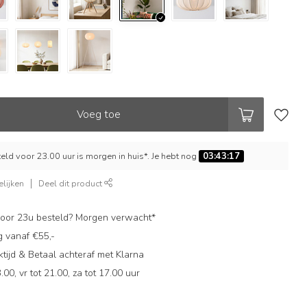
Voeg toe
ld voor 23.00 uur is morgen in huis*. Je hebt nog
03:43:16
lijken
Deel dit product
oor 23u besteld? Morgen verwacht*
g vanaf €55,-
ijd & Betaal achteraf met Klarna
.00, vr tot 21.00, za tot 17.00 uur