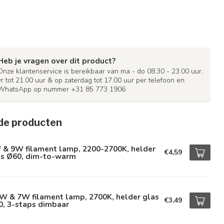
Heb je vragen over dit product?
Onze klantenservice is bereikbaar van ma - do 08.30 - 23.00 uur,
vr tot 21.00 uur & op zaterdag tot 17.00 uur per telefoon en
WhatsApp op nummer +31 85 773 1906
de producten
 & 9W filament lamp, 2200-2700K, helder
€4,59
as Ø60, dim-to-warm
W & 7W filament lamp, 2700K, helder glas
€3,49
0, 3-staps dimbaar