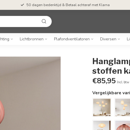
50 dagen bedenktijd & Betaal achteraf met Klarna
chting
Lichtbronnen
Plafondventilatoren
Diversen
L
Hanglamp
stoffen 
€85,95
Incl. btw
Vergelijkbare var