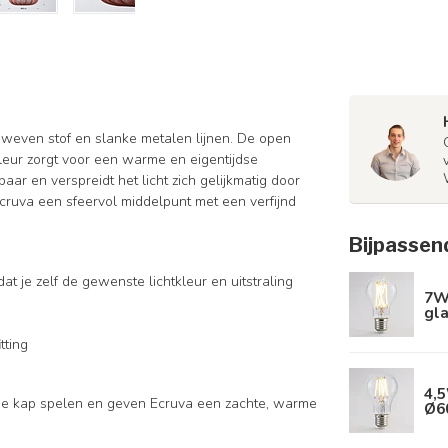
eweven stof en slanke metalen lijnen. De open
 kleur zorgt voor een warme en eigentijdse
tbaar en verspreidt het licht zich gelijkmatig door
Ecruva een sfeervol middelpunt met een verfijnd
Bijpassen
dat je zelf de gewenste lichtkleur en uitstraling
7W
gl
tting
4,5
r de kap spelen en geven Ecruva een zachte, warme
Ø6