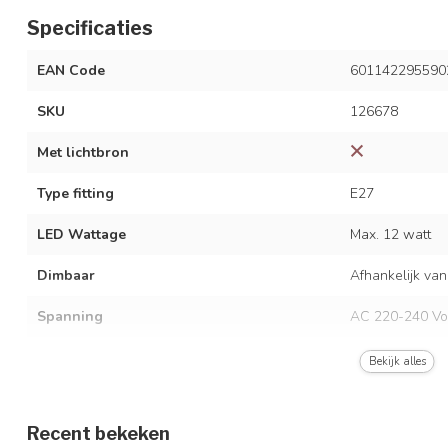
Specificaties
EAN Code
601142295590
SKU
126678
Met lichtbron
Type fitting
E27
LED Wattage
Max. 12 watt
Dimbaar
Afhankelijk van
Spanning
AC 220-240 Vo
Frequentie
50/60 Hz
Bekijk alles
Kleur armatuur
Terra roze met 
Recent bekeken
Materiaal
Metaal en stof