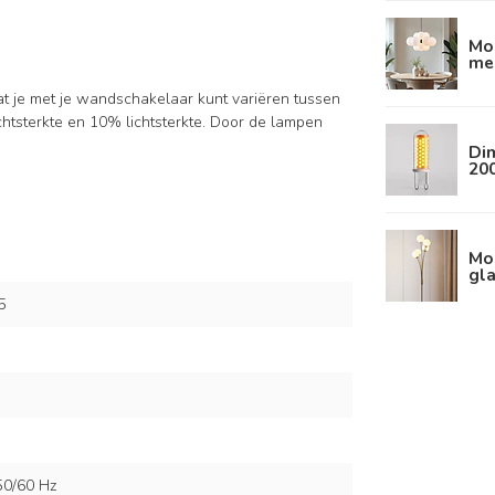
Mo
mel
at je met je wandschakelaar kunt variëren tussen
lichtsterkte en 10% lichtsterkte. Door de lampen
Di
20
Mo
gla
5
50/60 Hz