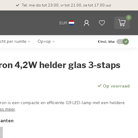
Tel: ma-do tot 23.00, vr tot 21.00, za tot 17.00 uur
0
EUR
icht per ruimte
Op=op
€
Incl. btw
ron 4,2W helder glas 3-staps
Op voorraad
ron is een compacte en efficiënte G9 LED-lamp met een heldere
es meer
.
ianten