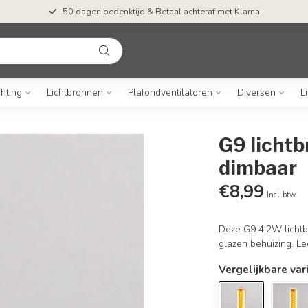
50 dagen bedenktijd & Betaal achteraf met Klarna
chting
Lichtbronnen
Plafondventilatoren
Diversen
L
G9 lichtb
dimbaar
€8,99
Incl. btw
Deze G9 4,2W lichtb
glazen behuizing.
Le
Vergelijkbare var