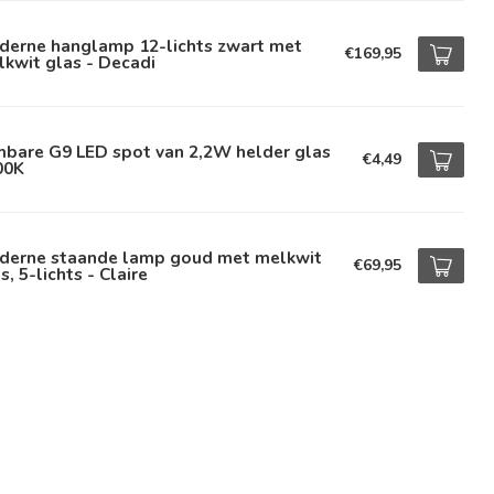
derne hanglamp 12-lichts zwart met
€169,95
kwit glas - Decadi
mbare G9 LED spot van 2,2W helder glas
€4,49
00K
derne staande lamp goud met melkwit
€69,95
s, 5-lichts - Claire