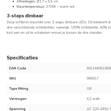
Afmetingen:
Ø1,7 x 5,5 cm
Kleurtemperatuur:
2700K – warm wit
3-staps dimbaar
Deze lichtbron beschikt over 3-staps dimbare LEDs. Dit betekent d
drie verschillende lichtsterktes, namelijk: 100% lichtsterkte, 40% 
kort aan en uit te schakelen wissel je tussen de drie standen.
Specificaties
EAN Code
601144051056
SKU
990017
Type fitting
G9
Vermogen
4,2 watt
Spanning
AC 220-240V, 