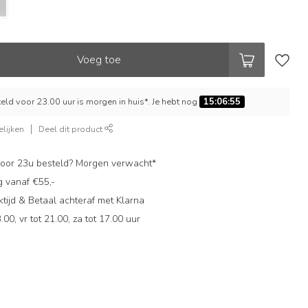
Voeg toe
ld voor 23.00 uur is morgen in huis*. Je hebt nog
15:06:55
lijken
Deel dit product
oor 23u besteld? Morgen verwacht*
g vanaf €55,-
ijd & Betaal achteraf met Klarna
.00, vr tot 21.00, za tot 17.00 uur