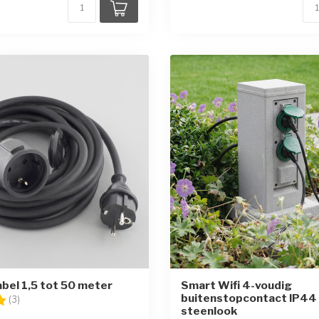
bel 1,5 tot 50 meter
Smart Wifi 4-voudig
buitenstopcontact IP44 
g:
5.0 uit 5 sterren
(3)
steenlook