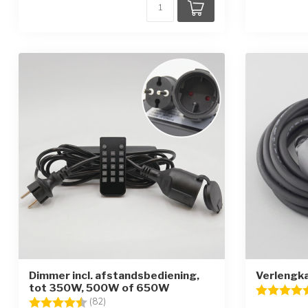
Dimmer incl. afstandsbediening,
Verlengka
tot 350W, 500W of 650W
Beoordelin
Beoordeling:
4.7 uit 5 sterren
(82)