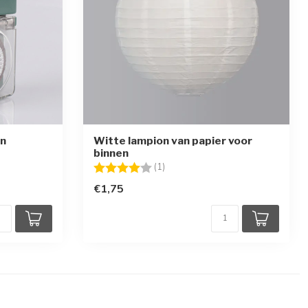
en
Witte lampion van papier voor
binnen
ren
Beoordeling:
4.0 uit 5 sterren
(1)
€1,75