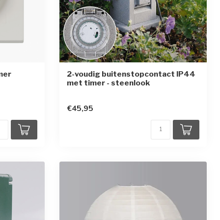
mer
2-voudig buitenstopcontact IP44
met timer - steenlook
en
€45,95