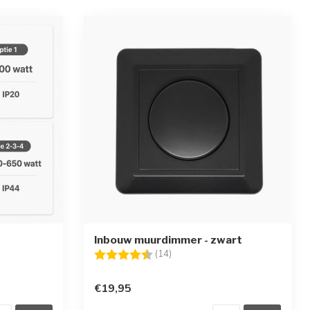
Inbouw muurdimmer - zwart
erren
Beoordeling:
4.1 uit 5 sterren
(14)
€19,95