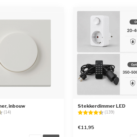
er, inbouw
Stekkerdimmer LED
g:
4.1 uit 5 sterren
Beoordeling:
4.4 uit 5 st
(14)
(139)
€11,95