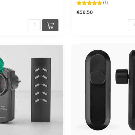
Beoordeling:
5.0 uit 5 sterr
(1)
€56,50