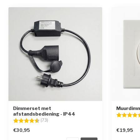
Dimmerset met
Muurdimm
afstandsbediening - IP44
Beoordelin
Beoordeling:
4.5 uit 5 sterren
(73)
€30,95
€19,95