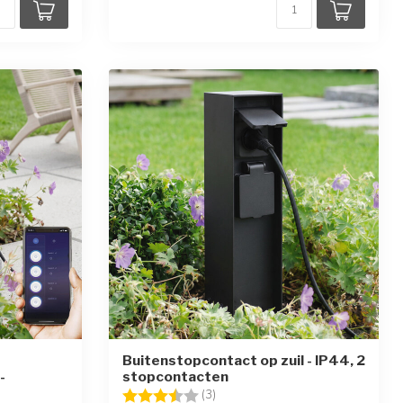
Buitenstopcontact op zuil - IP44, 2
-
stopcontacten
Beoordeling:
3.7 uit 5 sterren
(3)