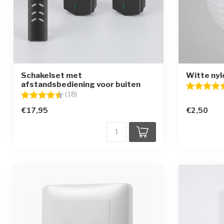
Schakelset met
Witte nyl
afstandsbediening voor buiten
Beoordelin
Beoordeling:
4.6 uit 5 sterren
(18)
€17,95
€2,50