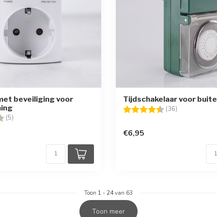
et beveiliging voor
Tijdschakelaar voor buit
ning
Beoordeling:
4.4 uit 5 ster
(36)
g:
4.8 uit 5 sterren
(5)
€6,95
Toon
1
-
24
van 63
Toon meer