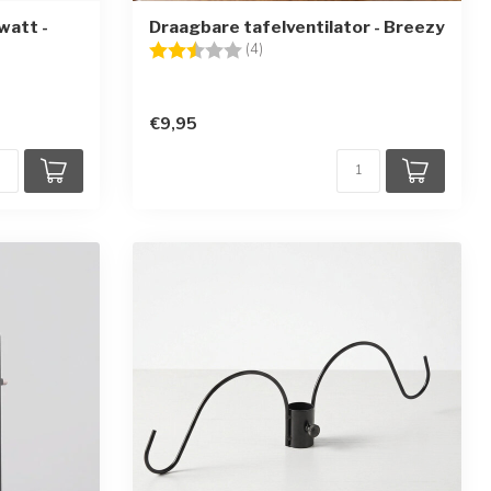
watt -
Draagbare tafelventilator - Breezy
Beoordeling:
2.8 uit 5 sterren
(4)
en
€9,95