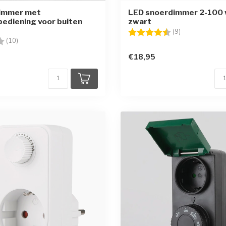
immer met
LED snoerdimmer 2-100 
ediening voor buiten
zwart
Beoordeling:
4.6 uit 5 sterr
(9)
g:
3.3 uit 5 sterren
(10)
€18,95