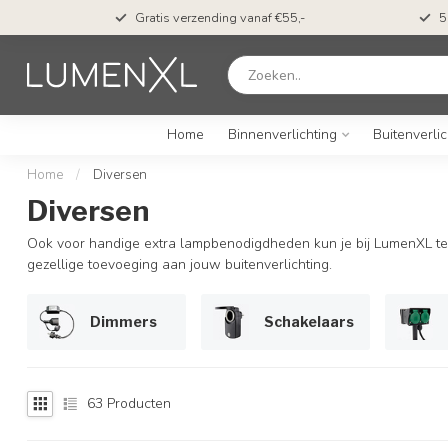
Op werkdagen voor 23u besteld? Morgen verwacht*
Home
Binnenverlichting
Buitenverlic
Home
/
Diversen
Diversen
Ook voor handige extra lampbenodigdheden kun je bij LumenXL ter
gezellige toevoeging aan jouw buitenverlichting.
Dimmers
Schakelaars
63
Producten