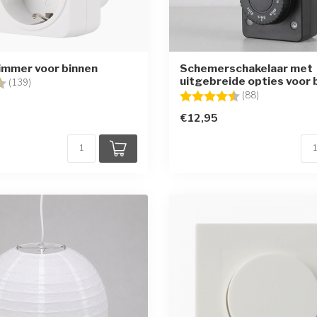
immer voor binnen
Schemerschakelaar met
uitgebreide opties voor 
g:
4.4 uit 5 sterren
(139)
Beoordeling:
4.5 uit 5 ster
(88)
€12,95