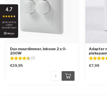
4.7
gebaseerd op
24393
beoordelingen
Duo muurdimmer, inbouw 2 x 0-
Adapter m
200W
piekspan
Beoordeling:
4.5 uit 5 sterren
Beoordelin
(2)
€39,95
€7,99