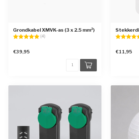
Grondkabel XMVK-as (3 x 2.5 mm²)
Stekkerd
Beoordeling:
5.0 uit 5 sterren
Beoordelin
(4)
€39,95
€11,95