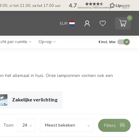
4.7
tijd & Betaal achteraf met Klarna
Tel: ma-do tot 23.00, vr tot 21.
Gebaseerd op 24393 beoordelingen
0
EUR
icht per ruimte
Op=op
€
Incl. btw
en het allemaal in huis. Onze lampionnen vormen ook een
Zakelijke verlichting
Toon:
Filters