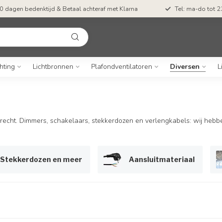
Gratis verzending vanaf €55,-
50 dagen bedenk
hting
Lichtbronnen
Plafondventilatoren
Diversen
L
echt. Dimmers, schakelaars, stekkerdozen en verlengkabels: wij hebb
Stekkerdozen en meer
Aansluitmateriaal