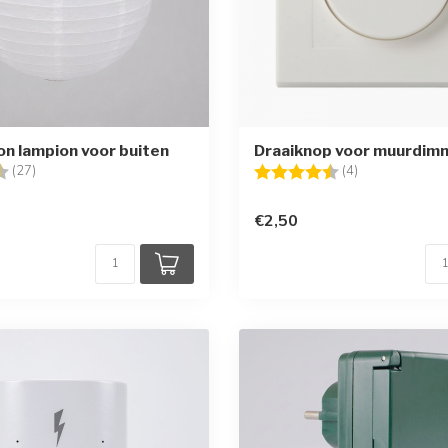
on lampion voor buiten
Draaiknop voor muurdim
g:
4.1 uit 5 sterren
Beoordeling:
4.8 uit 5 sterr
(27)
(4)
€2,50