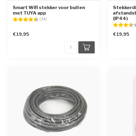
Smart Wifi stekker voor buiten
Stekkerd
met TUYA app
afstandsb
(IP44)
Beoordeling:
4.5 uit 5 sterren
(34)
Beoordelin
€19,95
€19,95