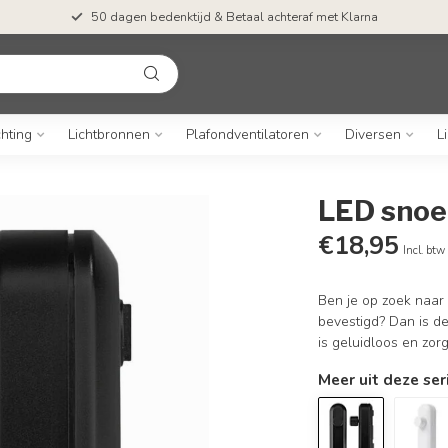
50 dagen bedenktijd & Betaal achteraf met Klarna
chting
Lichtbronnen
Plafondventilatoren
Diversen
L
LED snoe
€18,95
Incl. btw
Ben je op zoek naar
bevestigd? Dan is d
is geluidloos en zorgt
Meer uit deze ser