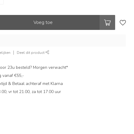
Voeg toe
lijken
Deel dit product
oor 23u besteld? Morgen verwacht*
g vanaf €55,-
ijd & Betaal achteraf met Klarna
.00, vr tot 21.00, za tot 17.00 uur