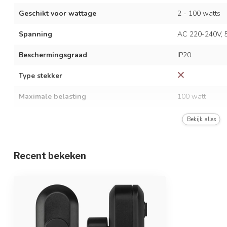
Geschikt voor wattage
2 - 100 watts
Spanning
AC 220-240V, 
Beschermingsgraad
IP20
Type stekker
Maximale belasting
100 watt
Afstandsbediening
Bekijk alles
Recent bekeken