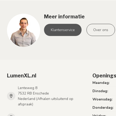
Meer informatie
Klantenservice
Over ons
LumenXL.nl
Openings
Maandag:
Lenteweg 8
Dinsdag:
7532 RB Enschede
Nederland (Afhalen uitsluitend op
Woensdag:
afspraak)
Donderdag:
Vrijdag: