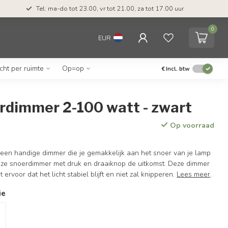
Tel: ma-do tot 23.00, vr tot 21.00, za tot 17.00 uur
0
EUR
icht per ruimte
Op=op
€
Incl. btw
rdimmer 2-100 watt - zwart
Op voorraad
 een handige dimmer die je gemakkelijk aan het snoer van je lamp
eze snoerdimmer met druk en draaiknop de uitkomst. Deze dimmer
 ervoor dat het licht stabiel blijft en niet zal knipperen.
Lees meer
.
ie