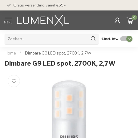
50 dagen bedenktijd &
Gratis verzending vanaf €55,-
met Klarna
0
MENU
€
Incl. btw
Home
/
Dimbare G9 LED spot, 2700K, 2,7W
Dimbare G9 LED spot, 2700K, 2,7W