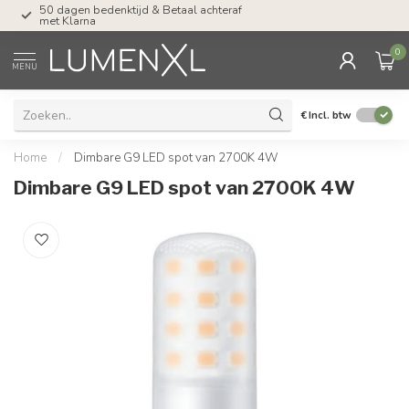
50 dagen bedenktijd & Betaal achteraf
Tel: ma-do tot 23.00, v
met Klarna
17.00 uur
0
MENU
€
Incl. btw
Home
/
Dimbare G9 LED spot van 2700K 4W
Dimbare G9 LED spot van 2700K 4W