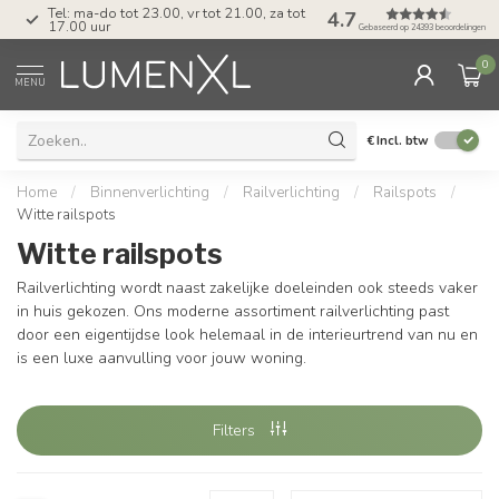
Tel: ma-do tot 23.00, vr tot 21.00, za tot
4.7
17.00 uur
Gebaseerd op 24393 beoordelingen
0
MENU
€
Incl. btw
Home
/
Binnenverlichting
/
Railverlichting
/
Railspots
/
Witte railspots
Witte railspots
Railverlichting wordt naast zakelijke doeleinden ook steeds vaker
in huis gekozen. Ons moderne assortiment railverlichting past
door een eigentijdse look helemaal in de interieurtrend van nu en
is een luxe aanvulling voor jouw woning.
Filters