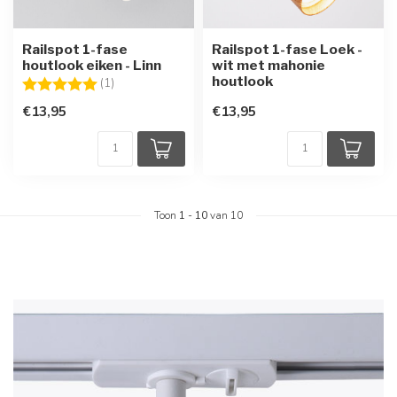
Railspot 1-fase
Railspot 1-fase Loek -
houtlook eiken - Linn
wit met mahonie
houtlook
Beoordeling:
5.0 uit 5 sterren
(1)
€13,95
€13,95
Toon
1
-
10
van 10