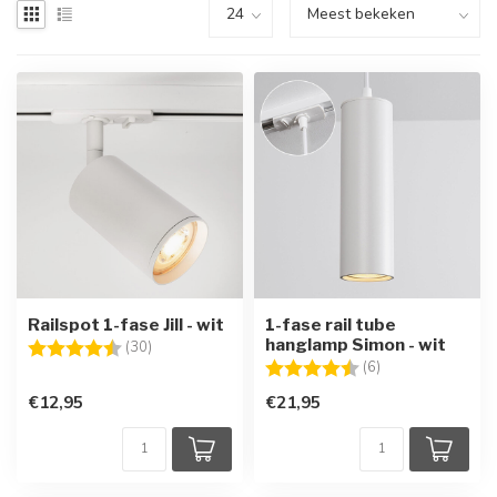
Railspot 1-fase Jill - wit
1-fase rail tube
hanglamp Simon - wit
Beoordeling:
4.7 uit 5 sterren
(30)
Beoordeling:
4.8 uit 5 sterren
(6)
€12,95
€21,95