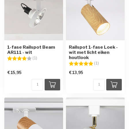
1-fase Railspot Beam
Railspot 1-fase Loek -
AR111 - wit
wit met licht eiken
houtlook
Beoordeling:
4.0 uit 5 sterren
(1)
Beoordeling:
5.0 uit 5 sterren
(1)
€15,95
€13,95